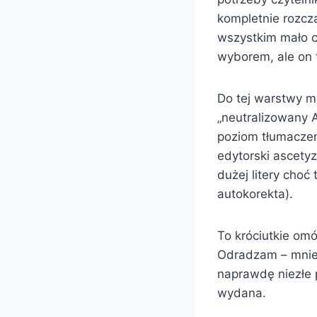
kompletnie rozcz
wszystkim mało 
wyborem, ale on 
Do tej warstwy me
„neutralizowany 
poziom tłumaczeni
edytorski ascetyz
dużej litery choć
autokorekta).
To króciutkie omó
Odradzam – mnie s
naprawdę niezłe p
wydana.