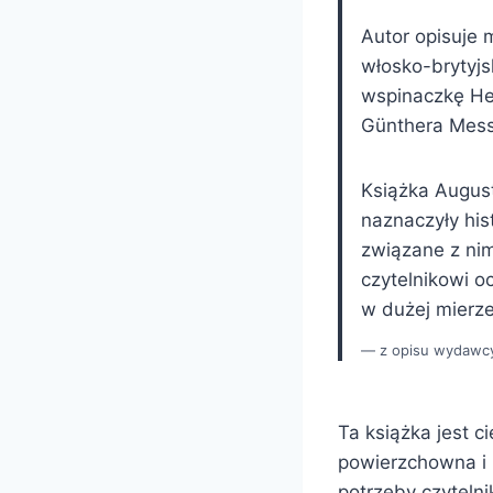
Autor opisuje 
włosko-brytyjs
wspinaczkę He
Günthera Messn
Książka August
naznaczyły his
związane z nim
czytelnikowi o
w dużej mierze
z opisu wydawc
Ta książka jest 
powierzchowna i 
potrzeby czyteln