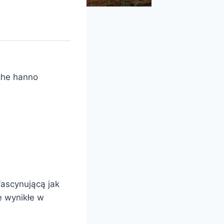
 che hanno
fascynującą jak
e wynikłe w