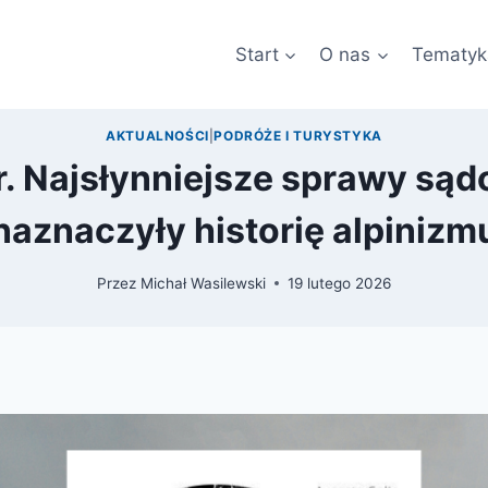
Start
O nas
Tematyk
AKTUALNOŚCI
|
PODRÓŻE I TURYSTYKA
. Najsłynniejsze sprawy sąd
naznaczyły historię alpinizm
Przez
Michał Wasilewski
19 lutego 2026