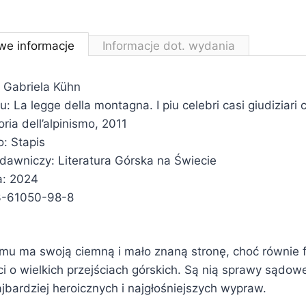
we informacje
Informacje dot. wydania
 Gabriela Kühn
łu: La legge della montagna. I piu celebri casi giudiziari
oria dell’alpinismo, 2011
: Stapis
ydawniczy: Literatura Górska na Świecie
a: 2024
3-61050-98-8
izmu ma swoją ciemną i mało znaną stronę, choć równie 
 o wielkich przejściach górskich. Są nią sprawy sądow
jbardziej heroicznych i najgłośniejszych wypraw.