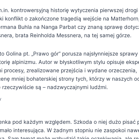
m.in. kontrowersyjną historię wytyczenia pierwszej drogi
ki konflikt o zakończone tragedią wejście na Matterhor
rmana Buhla na Nanga Parbat czy znaną sprawę dotycz
era, brata Reinholda Messnera, na tej samej górze.
o Golina pt. „Prawo gór” porusza najsłynniejsze sprawy
torię alpinizmu. Autor w błyskotliwym stylu opisuje eksp
i procesy, zrealizowane przejścia i wydane orzeczenia,
cenę mniej bohaterskiej strony tych, którzy w naszych oc
 rzeczywiście są – nadzwyczajnymi ludźmi.
y
cienka pod każdym względem. Szkoda o niej dużo pisać p
mało interesująca. W żadnym stopniu nie zaspokoi nawe
ika. Sam temat może wzbudzić takie oczekiwania, ale re