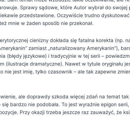
arowuje. Sprawy sądowe, które Autor wybrał do swojej 
ciekawie przedstawione. Oczywiście trudno dyskutowa
też mnie w żaden sposób nie przekonał.
rytorycznej cienizny dokłada się fatalna korekta (np. n
Amerykanin” zamiast „naturalizowany Amerykanin”), bar
a (błędy językowe) i tradycyjnie w tej serii – powiedzm
m (ilustracje dramatyczne). Nawet w tytule oryginału je
 to nie jest imię, tylko czasownik – ale tak zapewne zmie
wienie, ale doprawdy szkoda więcej zdań na temat tak s
ię bardzo nie podobała. To jest wyraźnie epigon serii,
ozycje. Przy okazji trzeba jeszcze raz zauważyć, że ksią