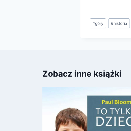
Tagi
#
góry
#
historia
wpisu:
Zobacz inne książki