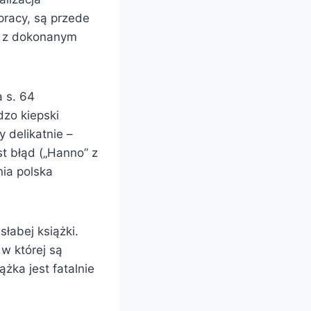
pracy, są przede
ć z dokonanym
a s. 64
dzo kiepski
y delikatnie –
st błąd („Hanno” z
nia polska
łabej książki.
 w której są
żka jest fatalnie