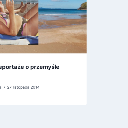
Reportaże o przemyśle
Wielcy 
świat
a
27 listopada 2014
Przez