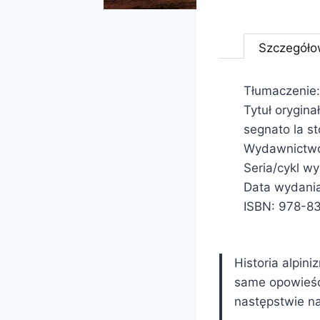
Szczegóło
Tłumaczenie:
Tytuł orygina
segnato la st
Wydawnictwo
Seria/cykl w
Data wydani
ISBN: 978-8
Historia alpin
same opowieści
następstwie na