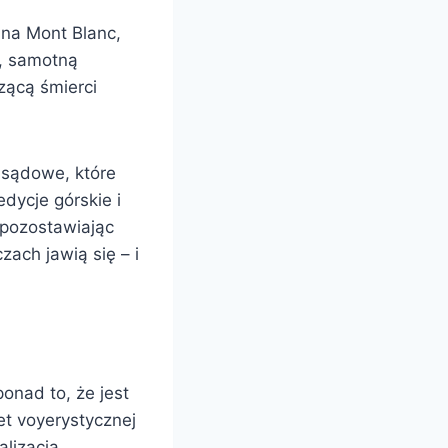
 na Mont Blanc,
n, samotną
ącą śmierci
 sądowe, które
edycje górskie i
 pozostawiając
zach jawią się – i
onad to, że jest
t voyerystycznej
alizacja