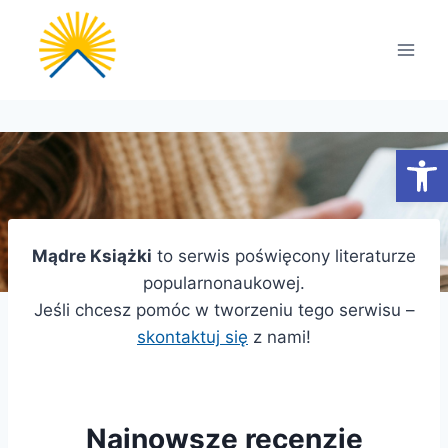
Przejdź
do
treści
Otwórz
Mądre Książki
to serwis poświęcony literaturze
popularnonaukowej.
Jeśli chcesz pomóc w tworzeniu tego serwisu –
skontaktuj się
z nami!
Najnowsze recenzje