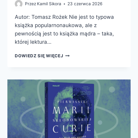
Przez
Kamil Sikora
23 czerwca 2026
Autor: Tomasz Rożek Nie jest to typowa
książka popularnonaukowa, ale z
pewnością jest to książka mądra – taka,
której lektura…
WŁADZA,
DOWIEDZ SIĘ WIĘCEJ
PIENIĄDZE,
NAUKA.
JAK
CHCIWOŚĆ,
IDEOLOGIA
I
SZALEŃSTWO
WYPACZYŁY
BADANIA
NAUKOWE