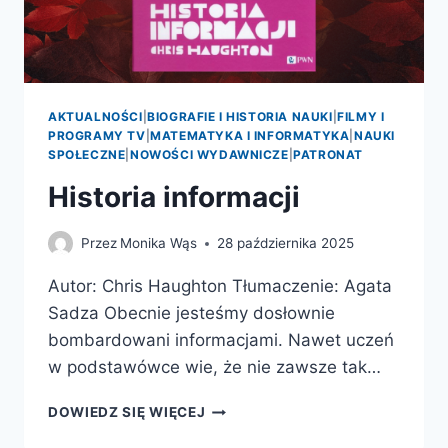
–
PREMIERA
PATRONATU
AKTUALNOŚCI
|
BIOGRAFIE I HISTORIA NAUKI
|
FILMY I
PROGRAMY TV
|
MATEMATYKA I INFORMATYKA
|
NAUKI
SPOŁECZNE
|
NOWOŚCI WYDAWNICZE
|
PATRONAT
Historia informacji
Przez
Monika Wąs
28 października 2025
Autor: Chris Haughton Tłumaczenie: Agata
Sadza Obecnie jesteśmy dosłownie
bombardowani informacjami. Nawet uczeń
w podstawówce wie, że nie zawsze tak…
HISTORIA
DOWIEDZ SIĘ WIĘCEJ
INFORMACJI