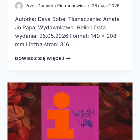
Przez
Dominika Pietrachowicz
26 maja 2026
Autorka: Dava Sobel Tłumaczenie: Amata
Jo Papaj Wydawnictwo: Helion Data
wydania: 26.05.2026 Format: 140 x 208
mm Liczba stron: 316…
PIERWIASTKI
DOWIEDZ SIĘ WIĘCEJ
MARII
SKŁODOWSKIEJ-
CURIE.
JAK
BLASK
RADU
OŚWIETLIŁ
DROGĘ
KOBIETOM
W
ŚWIECIE
NAUKI