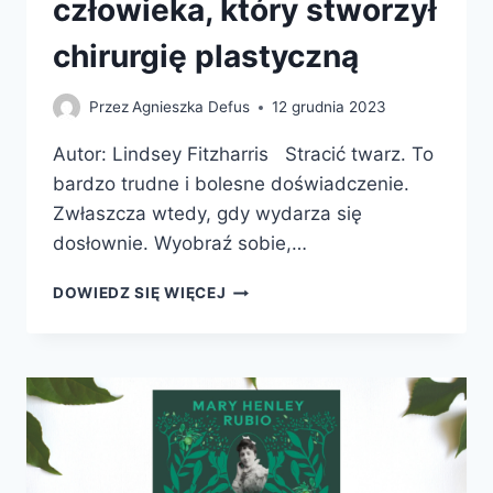
człowieka, który stworzył
chirurgię plastyczną
Przez
Agnieszka Defus
12 grudnia 2023
Autor: Lindsey Fitzharris Stracić twarz. To
bardzo trudne i bolesne doświadczenie.
Zwłaszcza wtedy, gdy wydarza się
dosłownie. Wyobraź sobie,…
FACEMAKER.
DOWIEDZ SIĘ WIĘCEJ
HISTORIA
CZŁOWIEKA,
KTÓRY
STWORZYŁ
CHIRURGIĘ
PLASTYCZNĄ