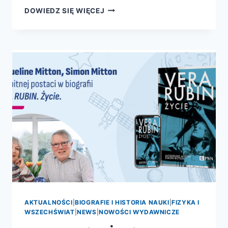
THE
DOWIEDZ SIĘ WIĘCEJ
NEW
YORKER.
BIOGRAFIA
PISMA,
KTÓRE
ZMIENIŁO
AMERYKĘ
AKTUALNOŚCI
|
BIOGRAFIE I HISTORIA NAUKI
|
FIZYKA I
WSZECHŚWIAT
|
NEWS
|
NOWOŚCI WYDAWNICZE