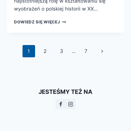
najistotniejszą rolę w kształtowaniu się
wyobrażeń o polskiej historii w XX…
KLAN
DOWIEDZ SIĘ WIĘCEJ
MATEJKÓW
Nawigacja
Następna
1
2
3
…
7
strony
strona
JESTEŚMY TEŻ NA