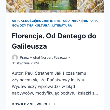
AKTUALNOŚCI
|
BIOGRAFIE I HISTORIA NAUKI
|
HISTORIA
NOWOŻYTNA
|
KULTURA I LITERATURA
Florencja. Od Dantego do
Galileusza
Przez
Michał Norbert Faszcza
31 stycznia 2024
Autor: Paul Strathern Jakiś czas temu
zżymałem się, że Państwowy Instytut
Wydawniczy wprowadził w błąd
nabywców, modyfikując podtytuł książki z…
FLORENCJA.
DOWIEDZ SIĘ WIĘCEJ
OD