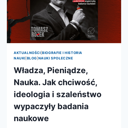
AKTUALNOŚCI
|
BIOGRAFIE I HISTORIA
NAUKI
|
BLOG
|
NAUKI SPOŁECZNE
Władza, Pieniądze,
Nauka. Jak chciwość,
ideologia i szaleństwo
wypaczyły badania
naukowe