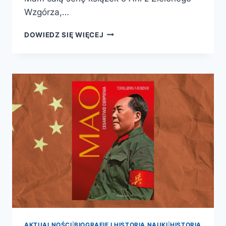
Wzgórza,…
MAUD
DOWIEDZ SIĘ WIĘCEJ
MONTGOMERY.
USKRZYDLONA
AKTUALNOŚCI
|
BIOGRAFIE I HISTORIA NAUKI
|
HISTORIA