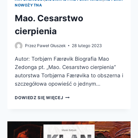
NOWOŻYTNA
Mao. Cesarstwo
cierpienia
Przez
Paweł Głuszek
28 lutego 2023
Autor: Torbjørn Færøvik Biografia Mao
Zedonga pt. „Mao. Cesarstwo cierpienia”
autorstwa Torbjørna Færøvika to obszerna i
szczegółowa opowieść o jednym…
MAO.
DOWIEDZ SIĘ WIĘCEJ
CESARSTWO
CIERPIENIA