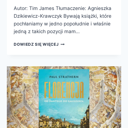
Autor: Tim James Tłumaczenie: Agnieszka
Dzikiewicz-Krawczyk Bywają książki, które
pochłaniamy w jedno popołudnie i właśnie
jedną z takich pozycji mam…
PRZYPADKIEM.
DOWIEDZ SIĘ WIĘCEJ
JAK
NAJWIĘKSZE
NIEZAMIERZONE
ODKRYCIA
ZMIENIŁY
ŚWIAT