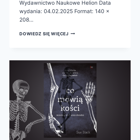
Wydawnictwo Naukowe Helion Data
wydania: 04.02.2025 Format: 140 x
208…
BUNT
DOWIEDZ SIĘ WIĘCEJ
KOMÓREK.
O
FAKTACH,
MITACH
I
ZAGADKACH
RAKA
–
PREMIERA