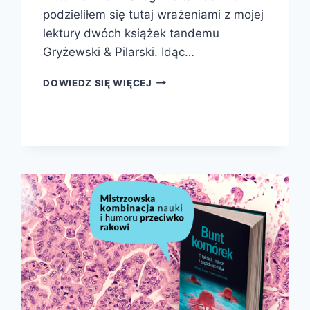
podzieliłem się tutaj wrażeniami z mojej
lektury dwóch książek tandemu
Gryżewski & Pilarski. Idąc…
PENIS,
DOWIEDZ SIĘ WIĘCEJ
CZYLI
O
SEKSUALNOŚCI
MĘŻCZYZN