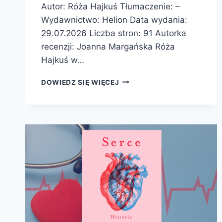
Autor: Róża Hajkuś Tłumaczenie: –
Wydawnictwo: Helion Data wydania:
29.07.2026 Liczba stron: 91 Autorka
recenzji: Joanna Margańska Róża
Hajkuś w…
WIELKIE
DOWIEDZ SIĘ WIĘCEJ
PRZYGODY
JEDZONKA.
Z
BUZI
DO
ŻOŁĄDKA
(I
DALEJ)