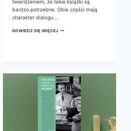
twierdzeniem, że takie książki są
bardzo potrzebne. Obie części mają
charakter dialogu….
SZTUKA
DOWIEDZ SIĘ WIĘCEJ
OBSŁUGI
PENISA
1.
I
2.
(NOWE
WYZWANIA)