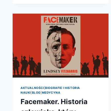
GŁOWY.
CO
O
CIELE
WIEDZIELI
ŚREDNIOWIECZNI
LUDZIE?
AKTUALNOŚCI
|
BIOGRAFIE I HISTORIA
NAUKI
|
BLOG
|
MEDYCYNA
Facemaker. Historia