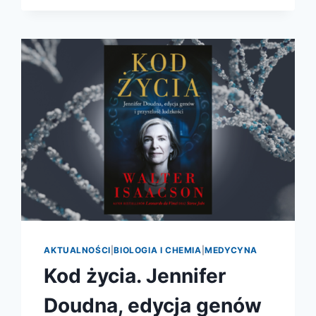
ZBRODNI
AKTUALNOŚCI
|
BIOLOGIA I CHEMIA
|
MEDYCYNA
Kod życia. Jennifer
Doudna, edycja genów