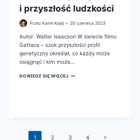
i przyszłość ludzkości
Przez
Kamil Kopij
20 czerwca 2023
Autor: Walter Isaacson W świecie filmu
Gattaca – szok przyszłości profil
genetyczny określał, co każdy może
osiągnąć i kim może…
KOD
DOWIEDZ SIĘ WIĘCEJ
ŻYCIA.
JENNIFER
DOUDNA,
EDYCJA
GENÓW
I
PRZYSZŁOŚĆ
LUDZKOŚCI
Następna
1
2
3
4