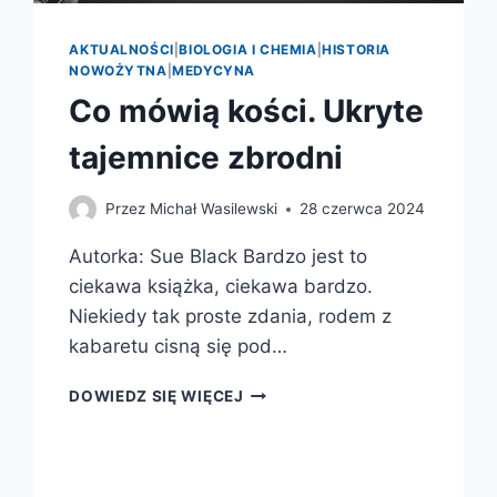
AKTUALNOŚCI
|
BIOLOGIA I CHEMIA
|
HISTORIA
NOWOŻYTNA
|
MEDYCYNA
Co mówią kości. Ukryte
tajemnice zbrodni
Przez
Michał Wasilewski
28 czerwca 2024
Autorka: Sue Black Bardzo jest to
ciekawa książka, ciekawa bardzo.
Niekiedy tak proste zdania, rodem z
kabaretu cisną się pod…
CO
DOWIEDZ SIĘ WIĘCEJ
MÓWIĄ
KOŚCI.
UKRYTE
TAJEMNICE