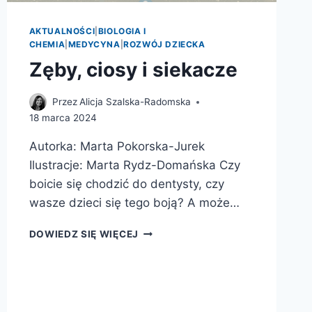
AKTUALNOŚCI
|
BIOLOGIA I
CHEMIA
|
MEDYCYNA
|
ROZWÓJ DZIECKA
Zęby, ciosy i siekacze
Przez
Alicja Szalska-Radomska
18 marca 2024
Autorka: Marta Pokorska-Jurek
Ilustracje: Marta Rydz-Domańska Czy
boicie się chodzić do dentysty, czy
wasze dzieci się tego boją? A może…
ZĘBY,
DOWIEDZ SIĘ WIĘCEJ
CIOSY
I
SIEKACZE