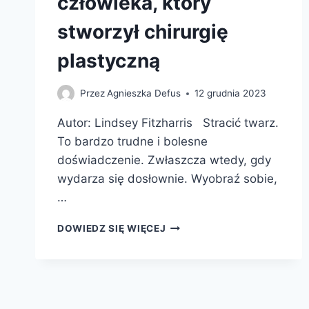
człowieka, który
stworzył chirurgię
plastyczną
Przez
Agnieszka Defus
12 grudnia 2023
Autor: Lindsey Fitzharris Stracić twarz.
To bardzo trudne i bolesne
doświadczenie. Zwłaszcza wtedy, gdy
wydarza się dosłownie. Wyobraź sobie,
…
FACEMAKER.
DOWIEDZ SIĘ WIĘCEJ
HISTORIA
CZŁOWIEKA,
KTÓRY
STWORZYŁ
Nawigacja
CHIRURGIĘ