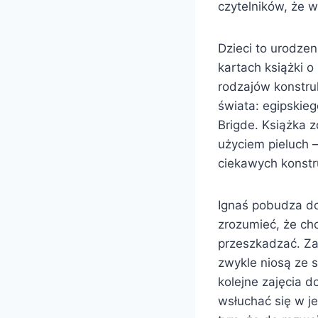
czytelników, że w
Dzieci to urodze
kartach książki o
rodzajów konstruk
świata: egipskie
Brigde. Książka 
użyciem pieluch 
ciekawych konstr
Ignaś pobudza do 
zrozumieć, że chc
przeszkadzać. Zar
zwykle niosą ze 
kolejne zajęcia d
wsłuchać się w j