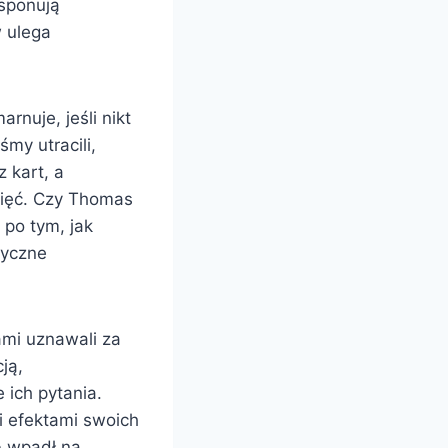
ysponują
 ulega
rnuje, jeśli nikt
śmy utracili,
 kart, a
amięć. Czy Thomas
 po tym, jak
ryczne
ami uznawali za
ją,
 ich pytania.
efektami swoich
b wpadł na