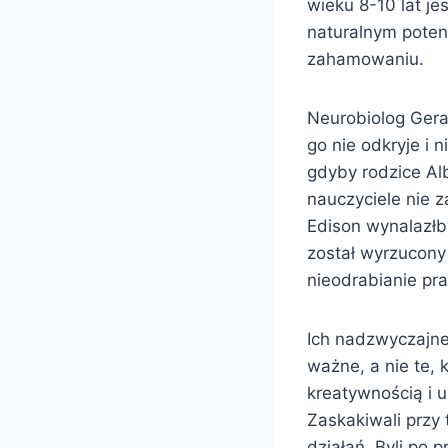
wieku 8-10 lat je
naturalnym poten
zahamowaniu.
Neurobiolog Geral
go nie odkryje i 
gdyby rodzice Al
nauczyciele nie 
Edison wynalazłb
został wyrzucony
nieodrabianie p
Ich nadzwyczajne 
ważne, a nie te,
kreatywnością i 
Zaskakiwali pr
działań. Byli po 