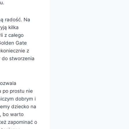
u.
ną radość. Na
yją kilka
li z całego
 Golden Gate
koniecznie z
y do stworzenia
pozwala
 po prostu nie
niczym dobrym i
zemy dziecko na
e, bo warto
 też zapominać o