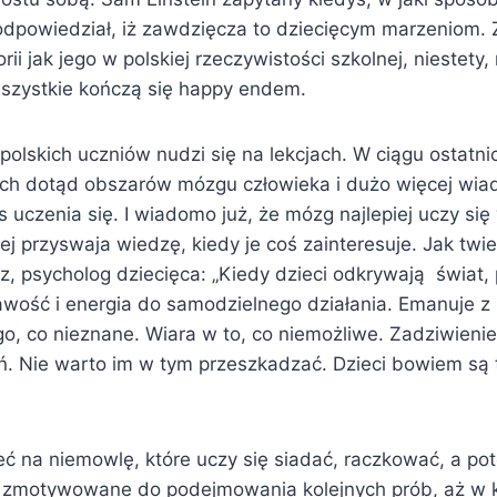
odpowiedział, iż zawdzięcza to dziecięcym marzeniom. Z
orii jak jego w polskiej rzeczywistości szkolnej, niestety
 wszystkie kończą się happy endem.
olskich uczniów nudzi się na lekcjach. W ciągu ostatni
ych dotąd obszarów mózgu człowieka i dużo więcej wia
 uczenia się. I wiadomo już, że mózg najlepiej uczy się
iej przyswaja wiedzę, kiedy je coś zainteresuje. Jak twi
z, psycholog dziecięca: „Kiedy dzieci odkrywają świat, 
awość i energia do samodzielnego działania. Emanuje z 
o, co nieznane. Wiara w to, co niemożliwe. Zadziwien
ń. Nie warto im w tym przeszkadzać. Dzieci bowiem są
eć na niemowlę, które uczy się siadać, raczkować, a po
 zmotywowane do podejmowania kolejnych prób, aż w k