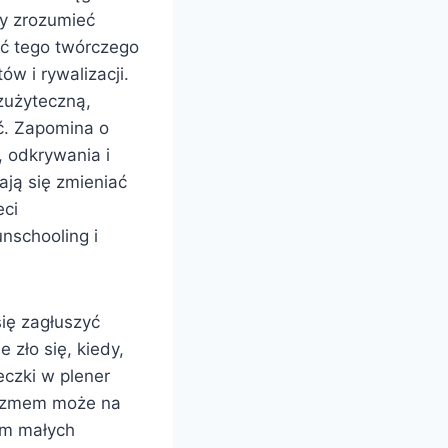
by zrozumieć
ać tego twórczego
ów i rywalizacji.
zużyteczną,
ć. Zapomina o
 odkrywania i
ają się zmieniać
eci
nschooling i
się zagłuszyć
 zło się, kiedy,
eczki w plener
jazmem może na
mym małych