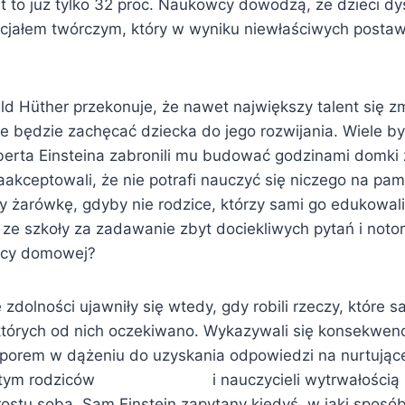
st to już tylko 32 proc. Naukowcy dowodzą, że dzieci d
cjałem twórczym, który w wyniku niewłaściwych postaw
d Hüther przekonuje, że nawet największy talent się zma
nie będzie zachęcać dziecka do jego rozwijania. Wiele by
berta Einsteina zabronili mu budować godzinami domki z
zaakceptowali, że nie potrafi nauczyć się niczego na p
y żarówkę, gdyby nie rodzice, którzy sami go edukowali
 ze szkoły za zadawanie zbyt dociekliwych pytań i noto
racy domowej?
zdolności ujawniły się wtedy, gdy robili rzeczy, które s
 których od nich oczekiwano. Wykazywali się konsekwenc
uporem w dążeniu do uzyskania odpowiedzi na nurtujące
zy tym rodziców i nauczycieli wytrwałością i 
prostu sobą. Sam Einstein zapytany kiedyś, w jaki sposó