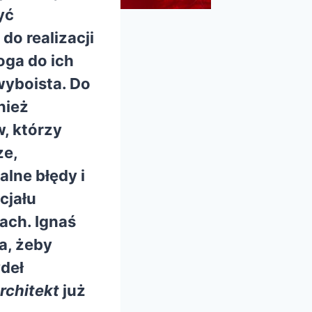
yć
o realizacji
oga do ich
wyboista. Do
nież
, którzy
ze,
lne błędy i
cjału
ach. Ignaś
a, żeby
ydeł
architekt
już