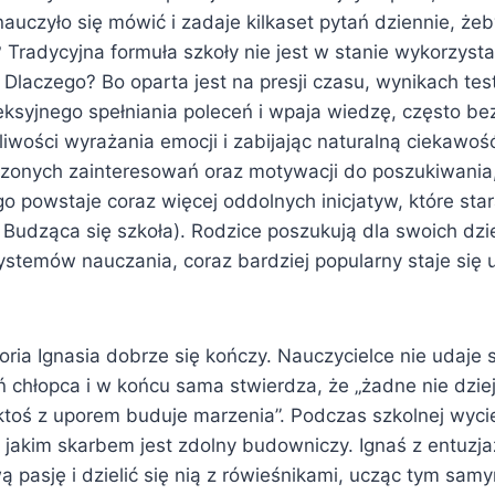
nauczyło się mówić i zadaje kilkaset pytań dziennie, że
 Tradycyjna formuła szkoły nie jest w stanie wykorzyst
. Dlaczego? Bo oparta jest na presji czasu, wynikach test
eksyjnego spełniania poleceń i wpaja wiedzę, często be
iwości wyrażania emocji i zabijając naturalną ciekawoś
onych zainteresowań oraz motywacji do poszukiwania,
o powstaje coraz więcej oddolnych inicjatyw, które star
. Budząca się szkoła). Rodzice poszukują dla swoich dzi
stemów nauczania, coraz bardziej popularny staje się u
oria Ignasia dobrze się kończy. Nauczycielce nie udaje 
chłopca i w końcu sama stwierdza, że „żadne nie dzieje
 ktoś z uporem buduje marzenia”. Podczas szkolnej wyci
 jakim skarbem jest zdolny budowniczy. Ignaś z entuz
ą pasję i dzielić się nią z rówieśnikami, ucząc tym sa