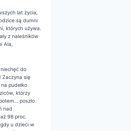
szych lat życia,
rodzice są dumni
i, których używa.
ały z naleśników
i Ala,
 niechęć do
! Zaczyna się
e na pudełko
ziców, którzy
a potem… poszło
ń nad
 aż 98 proc.
gdy u dzieci w