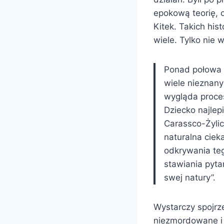
epokową teorię, 
Kitek. Takich hist
wiele. Tylko nie
Ponad połowa p
wiele nieznan
wygląda proces
Dziecko najlep
Carassco-Żylic
naturalna ciek
odkrywania teg
stawiania pyta
swej natury”.
Wystarczy spojrz
niezmordowane i