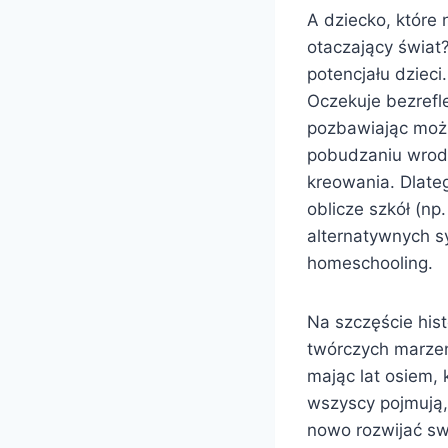
A dziecko, które 
otaczający świat?
potencjału dzieci
Oczekuje bezrefl
pozbawiając możl
pobudzaniu wrodz
kreowania. Dlateg
oblicze szkół (np
alternatywnych sy
homeschooling.
Na szczęście hist
twórczych marzeń 
mając lat osiem,
wszyscy pojmują,
nowo rozwijać sw