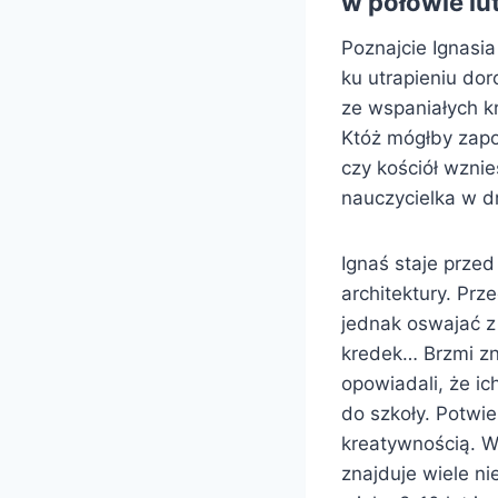
w połowie lu
Poznajcie Ignasia
ku utrapieniu dor
ze wspaniałych k
Któż mógłby zapo
czy kościół wznie
nauczycielka w dr
Ignaś staje prze
architektury. Pr
jednak oswajać z
kredek… Brzmi zn
opowiadali, że i
do szkoły. Potwi
kreatywnością. Wy
znajduje wiele n