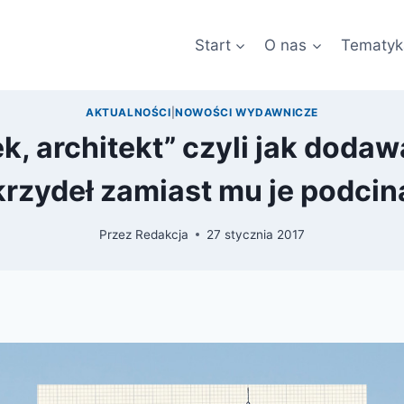
Start
O nas
Tematyk
AKTUALNOŚCI
|
NOWOŚCI WYDAWNICZE
ek, architekt” czyli jak doda
krzydeł zamiast mu je podcin
Przez
Redakcja
27 stycznia 2017