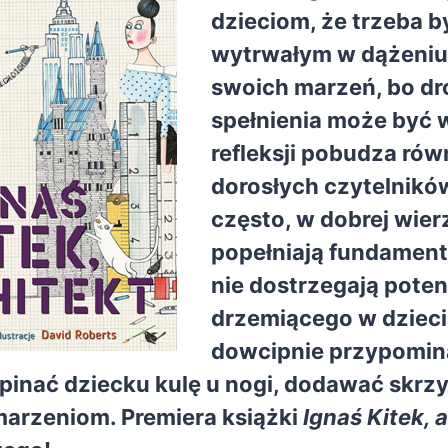
dzieciom, że trzeba b
wytrwałym w dążeniu d
swoich marzeń, bo dr
spełnienia może być 
refleksji pobudza rów
dorosłych czytelników
często, w dobrej wier
popełniają fundamenta
nie dostrzegają poten
drzemiącego w dzieci
dowcipnie przypomin
pinać dziecku kulę u nogi, dodawać skrz
arzeniom. Premiera książki
Ignaś Kitek, 