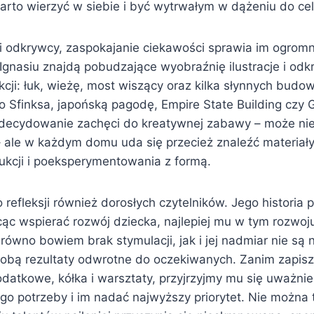
arto wierzyć w siebie i być wytrwałym w dążeniu do cel
ni odkrywcy, zaspokajanie ciekawości sprawia im ogrom
 Ignasiu znajdą pobudzające wyobraźnię ilustracje i odkr
cji: łuk, wieżę, most wiszący oraz kilka słynnych budow
go Sfinksa, japońską pagodę, Empire State Building czy
zdecydowanie zachęci do kreatywnej zabawy – może nie
– ale w każdym domu uda się przecież znaleźć materiał
ukcji i poeksperymentowania z formą.
refleksji również dorosłych czytelników. Jego historia 
ąc wspierać rozwój dziecka, najlepiej mu w tym rozwoju
ówno bowiem brak stymulacji, jak i jej nadmiar nie są 
sobą rezultaty odwrotne do oczekiwanych. Zanim zapis
odatkowe, kółka i warsztaty, przyjrzyjmy mu się uważni
ego potrzeby i im nadać najwyższy priorytet. Nie można