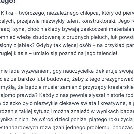
tego!
 Kitka – twórczego, niezależnego chłopca, który od pierw
osłych, przejawia niezwykły talent konstruktorski. Jego 
reacji syna, choć niekiedy bywają zaskoczeni materiałam
mnieć wieżę zbudowaną z brudnych pieluch, łuk powst
siony z jabłek? Gdyby tak więcej osób – na przykład pan
ugiej klasie – umiało się poznać na jego talencie!
d nie lada wyzwaniem, gdy nauczycielka deklaruje swoją
zecież za bardzo lubi budować, żeby z tego zrezygnować
 myślą, że będzie musiał zamienić przyrządy kreślarski
ajomo prawda? Każdy z nas pewnie słyszał historie rod
ch dziecko było niezwykle ciekawe świata i kreatywne, 
erdzenie takiej sytuacji można znaleźć w wynikach bada
nika z nich, że wśród dzieci poniżej piątego roku życia
iestandardowych rozwiązań jednego problemu, podczas 