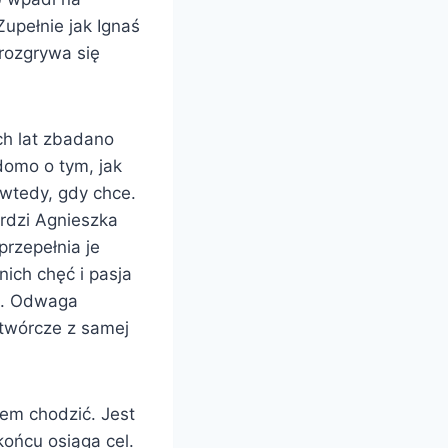
upełnie jak Ignaś
, rozgrywa się
ch lat zbadano
domo o tym, jak
 wtedy, gdy chce.
erdzi Agnieszka
przepełnia je
nich chęć i pasja
ie. Odwaga
 twórcze z samej
tem chodzić. Jest
ońcu osiąga cel.