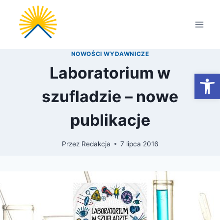
Przejdź
do
treści
NOWOŚCI WYDAWNICZE
Laboratorium w
Otwórz
szufladzie – nowe
publikacje
Przez
Redakcja
7 lipca 2016