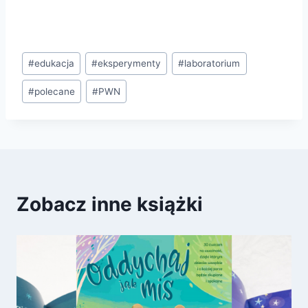
Tagi
#
edukacja
#
eksperymenty
#
laboratorium
wpisu:
#
polecane
#
PWN
Zobacz inne książki