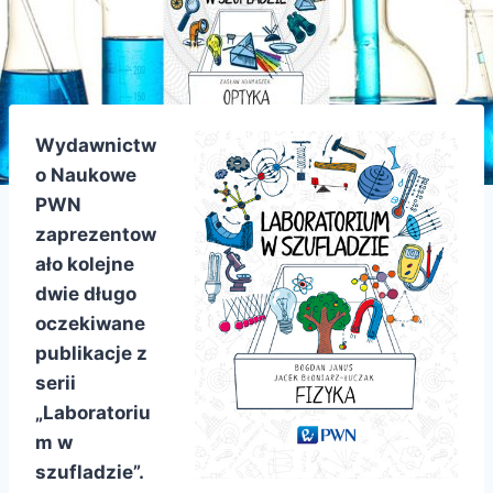
Wydawnictw
o Naukowe
PWN
zaprezentow
ało kolejne
dwie długo
oczekiwane
publikacje z
serii
„Laboratoriu
m w
szufladzie”.