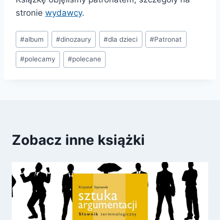
stronie
wydawcy
.
Tagi
#
album
#
dinozaury
#
dla dzieci
#
Patronat
wpisu:
#
polecamy
#
polecane
Zobacz inne książki