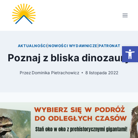
Przejdź
do
treści
Otwórz
AKTUALNOŚCI
|
NOWOŚCI WYDAWNICZE
|
PATRONAT
Poznaj z bliska dinozaury
Przez
Dominika Pietrachowicz
8 listopada 2022