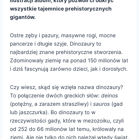
ilustracji album, który pozwoli ci odkryć
wszystkie tajemnice prehistorycznych
gigantów.
Ostre zęby i pazury, masywne rogi, mocne
pancerze i długie szyje. Dinozaury to
najbardziej znane prehistoryczne stworzenia.
Zdominowały ziemię na ponad 150 milionów lat
i dziś fascynują zarówno dzieci, jak i dorosłych.
Czy wiesz, skąd się wzięła nazwa dinozaury?
To połączenie dwóch greckich słów:
deinos
(potężny, a zarazem straszliwy) i
sauros
(gad
lub jaszczurka). Bo dinozaury to w
rzeczywistości gady, które w mezozoiku, czyli
od 252 do 66 milionów lat temu, królowały na
ziemi. Ale nie tylko do nich należał wtedy świat.