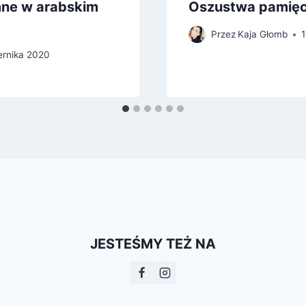
ymne w arabskim
Oszustwa pamięc
Przez
Kaja Głomb
ernika 2020
JESTEŚMY TEŻ NA