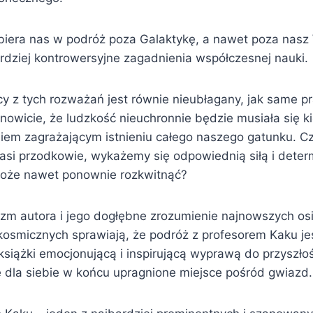
biera nas w podróż poza Galaktykę, a nawet poza nasz
rdziej kontrowersyjne zagadnienia współczesnej nauki.
y z tych rozważań jest równie nieubłagany, jak same pr
nowicie, że ludzkość nieuchronnie będzie musiała się k
iem zagrażającym istnieniu całego naszego gatunku. C
asi przodkowie, wykażemy się odpowiednią siłą i deter
może nawet ponownie rozkwitnąć?
azm autora i jego dogłębne zrozumienie najnowszych os
 kosmicznych sprawiają, że podróż z profesorem Kaku je
książki emocjonującą i inspirującą wyprawą do przyszłoś
e dla siebie w końcu upragnione miejsce pośród gwiazd.