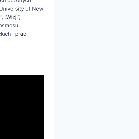
ych uczonych
 University of New
 „Wizji”,
„Kosmosu
kich i prac