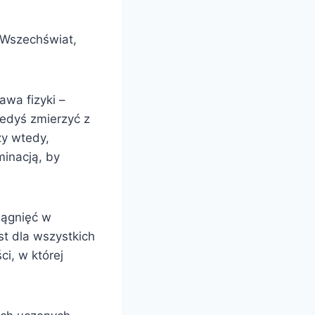
 Wszechświat,
awa fizyki –
iedyś zmierzyć z
zy wtedy,
minacją, by
iągnięć w
st dla wszystkich
ci, w której