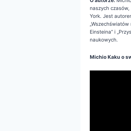
O autorze:
Michi
naszych czasów, w
York. Jest autore
„Wszechświatów ró
Einsteina” i „Prz
naukowych.
Michio Kaku o sw