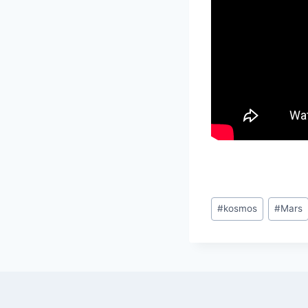
Tagi
#
kosmos
#
Mars
wpisu: