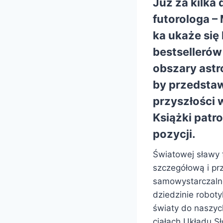
Już za kilka 
futorologa 
ka
ukaże się
bestselleró
obszary astro
by przedstaw
przyszłości 
Książki patr
pozycji.
Światowej sławy f
szczegółową i pr
samowystarczalnej
dziedzinie robot
światy do naszych
ciałach Układu S