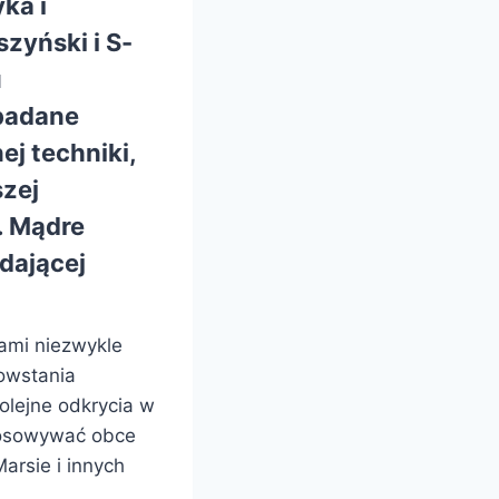
ka i
szyński i S-
u
badane
ej techniki,
szej
. Mądre
dającej
nami niezwykle
owstania
olejne odkrycia w
stosowywać obce
arsie i innych