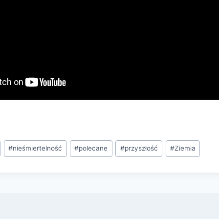
#
nieśmiertelność
#
polecane
#
przyszłość
#
Ziemia