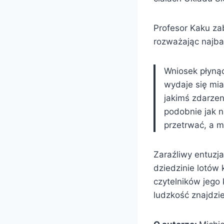
Profesor Kaku za
rozważając najba
Wniosek płynąc
wydaje się mia
jakimś zdarzen
podobnie jak n
przetrwać, a 
Zaraźliwy entuzj
dziedzinie lotów
czytelników jego 
ludzkość znajdzi