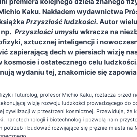
dni premiera kolejnego dzieła znanego fizy
– Michio Kaku. Nakładem wydawnictwa
Pró
 książka
Przyszłość ludzkości
. Autor wiel
w np.
Przyszłości umysłu
wkracza na niez
fizyki, sztucznej inteligencji i nowoczesn
ić zapierającą dech w piersiach wizję na
w kosmosie i ostatecznego celu ludzkości
onują wydaniu tej, znakomicie się zapowia
izyk i futurolog, profesor Michio Kaku, roztacza przed 
zekonującą wizję rozwoju ludzkości prowadzącego do p
 cywilizacji w przestrzeni kosmicznej. Przewiduje, że k
yki, nanotechnologii i biotechnologii pozwolą nam przy
 potrzeb i budować rozwijające się prężnie miasta na M
łonecznego.