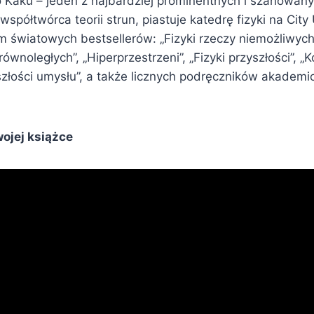
o Kaku – jeden z najbardziej prominentnych i szanowan
spółtwórca teorii strun, piastuje katedrę fizyki na City
m światowych bestsellerów: „Fizyki rzeczy niemożliwych”,
wnoległych”, „Hiperprzestrzeni”, „Fizyki przyszłości”, 
yszłości umysłu”, a także licznych podręczników akademic
ojej książce