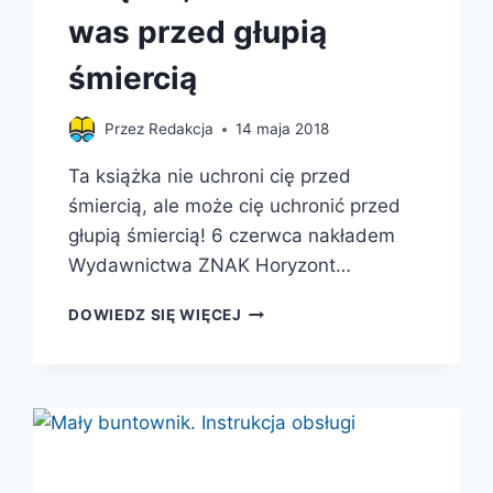
was przed głupią
śmiercią
Przez
Redakcja
14 maja 2018
Ta książka nie uchroni cię przed
śmiercią, ale może cię uchronić przed
głupią śmiercią! 6 czerwca nakładem
Wydawnictwa ZNAK Horyzont…
JUŻ
DOWIEDZ SIĘ WIĘCEJ
NIE
ŻYJESZ
–
KSIĄŻKA,
KTÓRA
UCHRONI
WAS