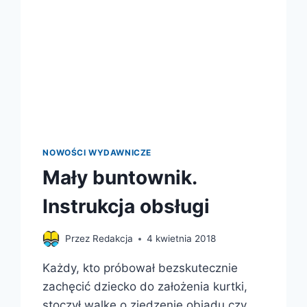
PRZED
GŁUPIĄ
ŚMIERCIĄ
NOWOŚCI WYDAWNICZE
Mały buntownik.
Instrukcja obsługi
Przez
Redakcja
4 kwietnia 2018
Każdy, kto próbował bezskutecznie
zachęcić dziecko do założenia kurtki,
stoczył walkę o zjedzenie obiadu czy