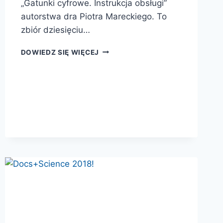
„Gatunki cyfrowe. Instrukcja obsługi”
autorstwa dra Piotra Mareckiego. To
zbiór dziesięciu…
GATUNKI
DOWIEDZ SIĘ WIĘCEJ
CYFROWE.
INSTRUKCJA
OBSŁUGI