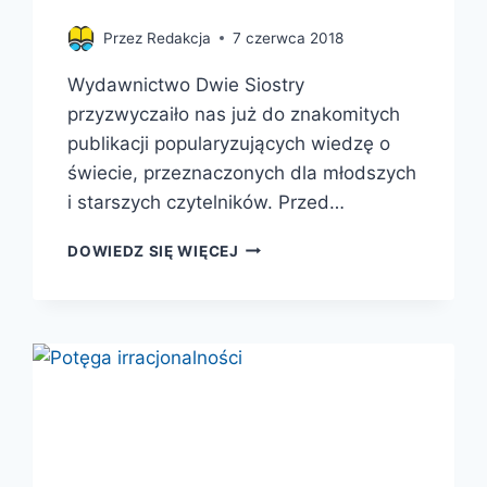
Przez
Redakcja
7 czerwca 2018
Wydawnictwo Dwie Siostry
przyzwyczaiło nas już do znakomitych
publikacji popularyzujących wiedzę o
świecie, przeznaczonych dla młodszych
i starszych czytelników. Przed…
NOWA
DOWIEDZ SIĘ WIĘCEJ
KSIĄŻKA
TWÓRCÓW
BESTSELLEROWYCH
„PSZCZÓŁ”
–
BAJECZNIE
KOLOROWY
ALBUM
O
DRZEWACH!