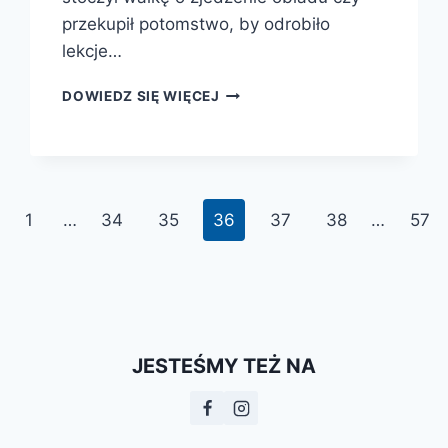
przekupił potomstwo, by odrobiło
lekcje…
MAŁY
DOWIEDZ SIĘ WIĘCEJ
BUNTOWNIK.
INSTRUKCJA
OBSŁUGI
zednia
1
…
34
35
36
37
38
…
57
na
JESTEŚMY TEŻ NA