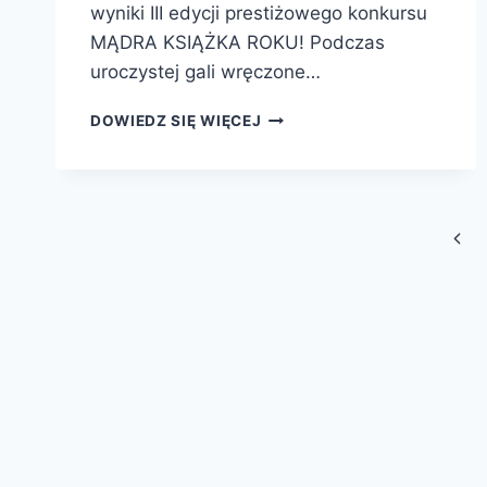
wyniki III edycji prestiżowego konkursu
MĄDRA KSIĄŻKA ROKU! Podczas
uroczystej gali wręczone…
JUŻ
DOWIEDZ SIĘ WIĘCEJ
ZA
TYDZIEŃ
POZNAMY
MĄDRE
Nawigacja
KSIĄŻKI
Popr
ROKU
strony
2017!
stro