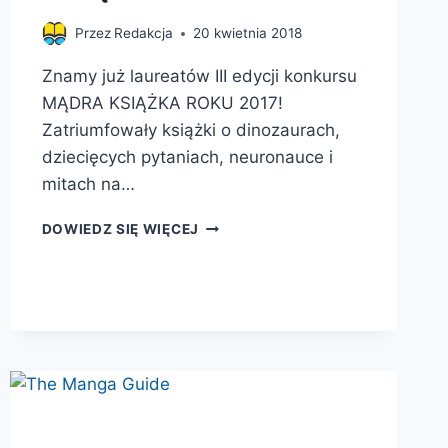
Przez
Redakcja
20 kwietnia 2018
Znamy już laureatów III edycji konkursu
MĄDRA KSIĄŻKA ROKU 2017!
Zatriumfowały książki o dinozaurach,
dziecięcych pytaniach, neuronauce i
mitach na…
ZNAMY
DOWIEDZ SIĘ WIĘCEJ
JUŻ
MĄDRE
KSIĄŻKI
ROKU
2017!