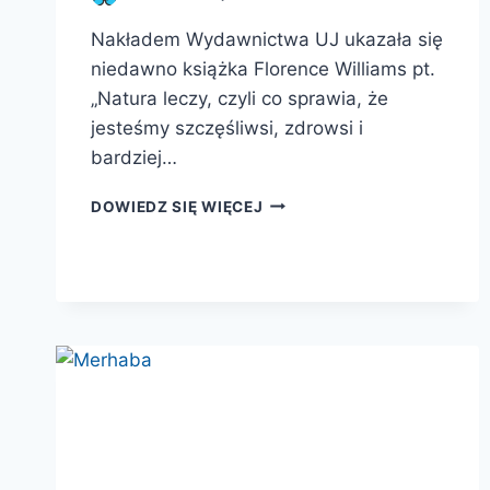
Nakładem Wydawnictwa UJ ukazała się
niedawno książka Florence Williams pt.
„Natura leczy, czyli co sprawia, że
jesteśmy szczęśliwsi, zdrowsi i
bardziej…
NATURA
DOWIEDZ SIĘ WIĘCEJ
LECZY,
CZYLI
CO
SPRAWIA,
ŻE
JESTEŚMY
SZCZĘŚLIWSI,
ZDROWSI
I
BARDZIEJ
KREATYWNI