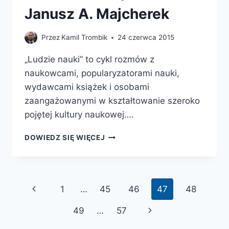
Janusz A. Majcherek
Przez
Kamil Trombik
24 czerwca 2015
„Ludzie nauki” to cykl rozmów z
naukowcami, popularyzatorami nauki,
wydawcami książek i osobami
zaangażowanymi w kształtowanie szeroko
pojętej kultury naukowej….
LUDZIE
DOWIEDZ SIĘ WIĘCEJ
NAUKI:
PROF.
JANUSZ
A.
Nawigacja
Poprzednia
1
…
45
46
47
48
MAJCHEREK
strony
strona
Następna
49
…
57