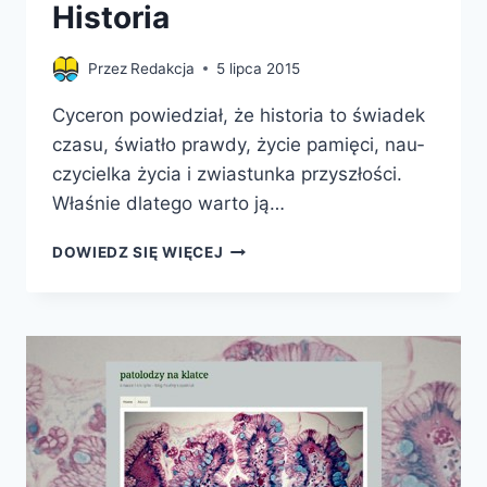
Historia
Przez
Redakcja
5 lipca 2015
Cyceron powiedział, że his­to­ria to świadek
cza­su, światło praw­dy, życie pa­mięci, nau­
czy­ciel­ka życia i zwias­tunka przyszłości.
Właśnie dlatego warto ją…
BLOGI
DOWIEDZ SIĘ WIĘCEJ
NAUKOWE
–
ALE
HISTORIA