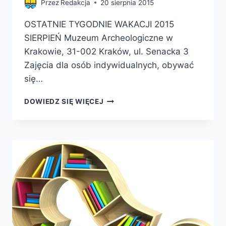
Przez
Redakcja
20 sierpnia 2015
OSTATNIE TYGODNIE WAKACJI 2015
SIERPIEŃ Muzeum Archeologiczne w
Krakowie, 31-002 Kraków, ul. Senacka 3
Zajęcia dla osób indywidualnych, obywać
się…
OSTATNIE
DOWIEDZ SIĘ WIĘCEJ
WAKACYJNE
ZAJĘCIA
DLA
DZIECI
W
MUZEUM
ARCHEOLOGICZNYM
W
KRAKOWIE!