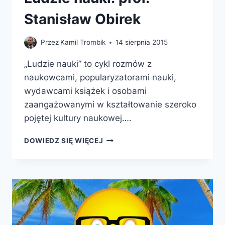
Stanisław Obirek
Przez
Kamil Trombik
14 sierpnia 2015
„Ludzie nauki” to cykl rozmów z
naukowcami, popularyzatorami nauki,
wydawcami książek i osobami
zaangażowanymi w kształtowanie szeroko
pojętej kultury naukowej….
LUDZIE
DOWIEDZ SIĘ WIĘCEJ
NAUKI:
PROF.
STANISŁAW
OBIREK