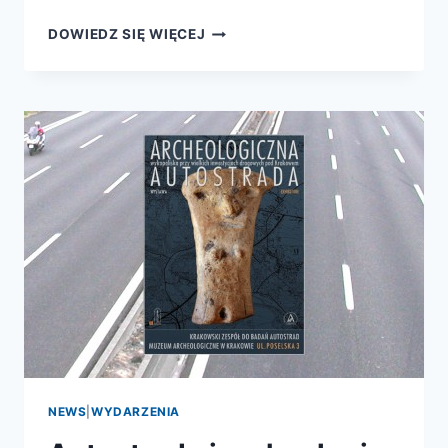
WEŹ
DOWIEDZ SIĘ WIĘCEJ
MĄDRĄ
KSIĄŻKĘ
NA
WAKACJE!
NEWS
|
WYDARZENIA