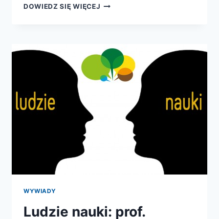
BLOGI
DOWIEDZ SIĘ WIĘCEJ
NAUKOWE
–
PATOLODZY
NA
KLATCE
WYWIADY
Ludzie nauki: prof.