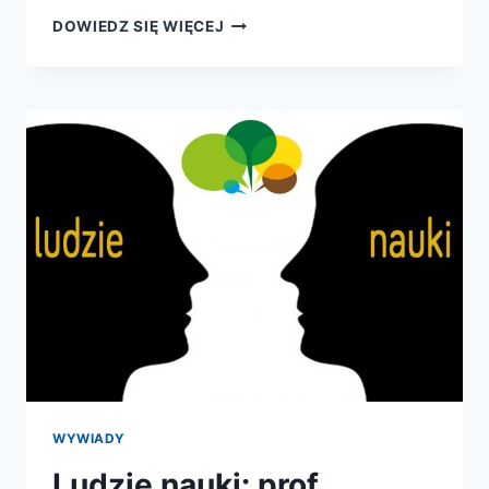
JAK
DOWIEDZ SIĘ WIĘCEJ
PODNIEŚĆ
W
POLSCE
POZIOM
CZYTELNICTWA?
10
PROPOZYCJI
–
10
WYZWAŃ!
WYWIADY
Ludzie nauki: prof.