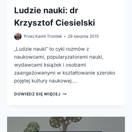
Ludzie nauki: dr
Krzysztof Ciesielski
Przez
Kamil Trombik
29 sierpnia 2015
„Ludzie nauki” to cykl rozmów z
naukowcami, popularyzatorami nauki,
wydawcami książek i osobami
zaangażowanymi w kształtowanie szeroko
pojętej kultury naukowej….
LUDZIE
DOWIEDZ SIĘ WIĘCEJ
NAUKI:
DR
KRZYSZTOF
CIESIELSKI