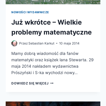
NOWOŚCI WYDAWNICZE
Już wkrótce – Wielkie
problemy matematyczne
Przez
Sebastian Karkut
10 maja 2014
Mamy dobrą wiadomość dla fanów
matematyki oraz książek Iana Stewarta. 29
maja 2014 nakładem wydawnictwa
Prószyński i S-ka wychodzi nowy…
JUŻ
DOWIEDZ SIĘ WIĘCEJ
WKRÓTCE
–
WIELKIE
PROBLEMY