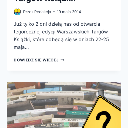
Przez
Redakcja
19 maja 2014
Już tylko 2 dni dzielą nas od otwarcia
tegorocznej edycji Warszawskich Targów
Książki, które odbędą się w dniach 22-25
maja…
JUŻ
DOWIEDZ SIĘ WIĘCEJ
TYLKO
GODZINY
DO
OTWARCIA
WARSZAWSKICH
TARGÓW
KSIĄŻKI!