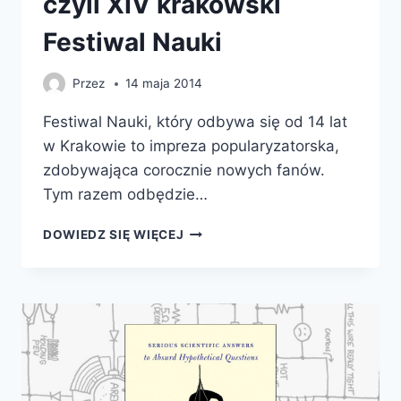
czyli XIV krakowski
Festiwal Nauki
Przez
14 maja 2014
Festiwal Nauki, który odbywa się od 14 lat
w Krakowie to impreza popularyzatorska,
zdobywająca corocznie nowych fanów.
Tym razem odbędzie…
„Z
DOWIEDZ SIĘ WIĘCEJ
NAUKĄ
PRZEZ
WIEKI”
CZYLI
XIV
KRAKOWSKI
FESTIWAL
NAUKI