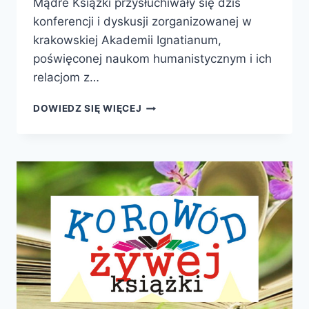
Mądre Książki przysłuchiwały się dziś
konferencji i dyskusji zorganizowanej w
krakowskiej Akademii Ignatianum,
poświęconej naukom humanistycznym i ich
relacjom z…
NAUKI
DOWIEDZ SIĘ WIĘCEJ
HUMANISTYCZNE
WOBEC
WSPÓŁCZESNEJ
KULTURY
POPULARNEJ