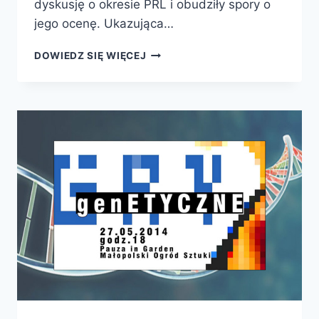
dyskusję o okresie PRL i obudziły spory o
jego ocenę. Ukazująca…
O
DOWIEDZ SIĘ WIĘCEJ
SOCREALIZMIE
W
MALARSTWIE
POLSKIM
–
NOWOŚĆ
PWN