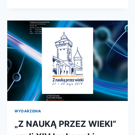
CO
NAM
(MĄDRE)
KSIĄŻKI?
WYDARZENIA
„Z NAUKĄ PRZEZ WIEKI”