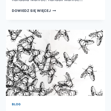
JUŻ
DOWIEDZ SIĘ WIĘCEJ
NIEDŁUGO
WHAT
IF
W
KSIĄŻKOWEJ
FORMIE!
BLOG