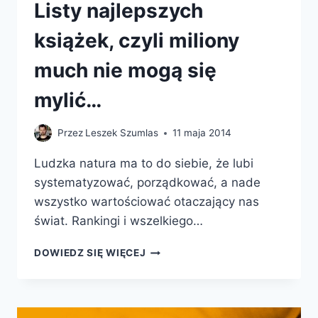
Listy najlepszych
książek, czyli miliony
much nie mogą się
mylić…
Przez
Leszek Szumlas
11 maja 2014
Ludzka natura ma to do siebie, że lubi
systematyzować, porządkować, a nade
wszystko wartościować otaczający nas
świat. Rankingi i wszelkiego…
LISTY
DOWIEDZ SIĘ WIĘCEJ
NAJLEPSZYCH
KSIĄŻEK,
CZYLI
MILIONY