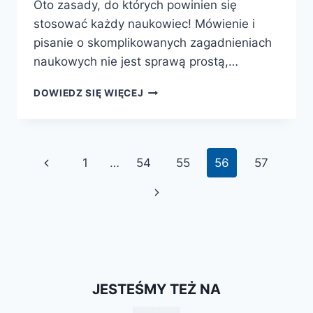
Oto zasady, do których powinien się
stosować każdy naukowiec! Mówienie i
pisanie o skomplikowanych zagadnieniach
naukowych nie jest sprawą prostą,…
10
DOWIEDZ SIĘ WIĘCEJ
PRZYKAZAŃ
NAUKOWCA-
POPULARYZATORA
Nawigacja
Poprzednia
1
…
54
55
56
57
strony
strona
Następna
strona
JESTEŚMY TEŻ NA