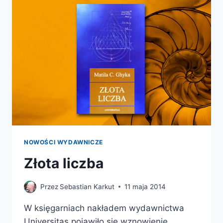
MUCH
NIE
MOGĄ
SIĘ
MYLIĆ…
NOWOŚCI WYDAWNICZE
Złota liczba
Przez
Sebastian Karkut
11 maja 2014
W księgarniach nakładem wydawnictwa
Universitas pojawiło się wznowienie