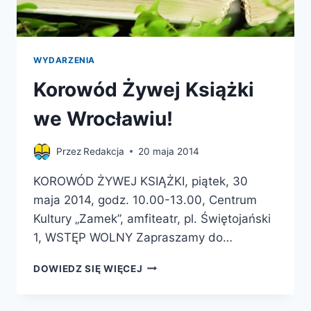
WYDARZENIA
Korowód Żywej Książki
we Wrocławiu!
Przez
Redakcja
20 maja 2014
KOROWÓD ŻYWEJ KSIĄŻKI, piątek, 30
maja 2014, godz. 10.00-13.00, Centrum
Kultury „Zamek”, amfiteatr, pl. Świętojański
1, WSTĘP WOLNY Zapraszamy do…
KOROWÓD
DOWIEDZ SIĘ WIĘCEJ
ŻYWEJ
KSIĄŻKI
WE