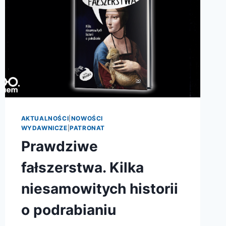
AKTUALNOŚCI
|
NOWOŚCI
WYDAWNICZE
|
PATRONAT
Prawdziwe
fałszerstwa. Kilka
niesamowitych historii
o podrabianiu