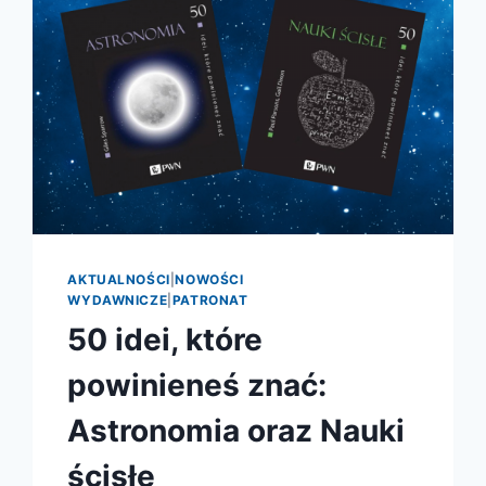
AKTUALNOŚCI
|
NOWOŚCI
WYDAWNICZE
|
PATRONAT
50 idei, które
powinieneś znać:
Astronomia oraz Nauki
ścisłe