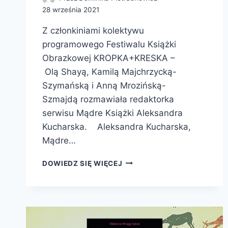
28 września 2021
Z członkiniami kolektywu
programowego Festiwalu Książki
Obrazkowej KROPKA+KRESKA –
Olą Shayą, Kamilą Majchrzycką-
Szymańską i Anną Mrozińską-
Szmajdą rozmawiała redaktorka
serwisu Mądre Książki Aleksandra
Kucharska. Aleksandra Kucharska,
Mądre…
WYWIAD:
DOWIEDZ SIĘ WIĘCEJ
FESTIWAL
KSIĄŻKI
OBRAZKOWEJ
KROPKA+KRESKA.
MISJA
KOSMOS