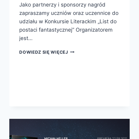
Jako partnerzy i sponsorzy nagród
zapraszamy uczniów oraz uczennice do
udziału w Konkursie Literackim „List do
postaci fantastycznej” Organizatorem
jest…
KONKURS
DOWIEDZ SIĘ WIĘCEJ
LITERACKI
„LIST
DO
POSTACI
FANTASTYCZNEJ”