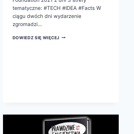
tematyczne: #TECH #IDEA #Facts W
ciągu dwóch dni wydarzenie
zgromadzi…
CARBON
DOWIEDZ SIĘ WIĘCEJ
FOOTPRINT
SUMMIT
2021