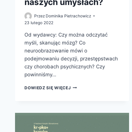
naszych umysłach?
Przez
Dominika Pietrachowicz
23 lutego 2022
Od wydawcy: Czy można odczytać
myśli, skanując mózg? Co
neuroobrazowanie mówi o
podejmowaniu decyzji, przestępstwach
czy chorobach psychicznych? Czy
powinniśmy…
NAUKA
DOWIEDZ SIĘ WIĘCEJ
CZYTANIA
W
MYŚLACH.
CO
NEUROOBRAZOWANIE
MOŻE
POWIEDZIEĆ