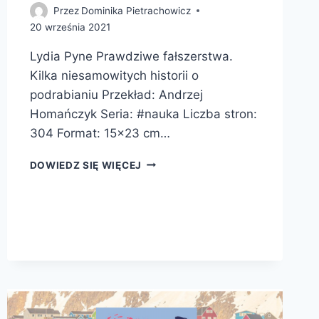
Przez
Dominika Pietrachowicz
20 września 2021
Lydia Pyne Prawdziwe fałszerstwa.
Kilka niesamowitych historii o
podrabianiu Przekład: Andrzej
Homańczyk Seria: #nauka Liczba stron:
304 Format: 15×23 cm…
PRAWDZIWE
DOWIEDZ SIĘ WIĘCEJ
FAŁSZERSTWA.
KILKA
NIESAMOWITYCH
HISTORII
O
PODRABIANIU