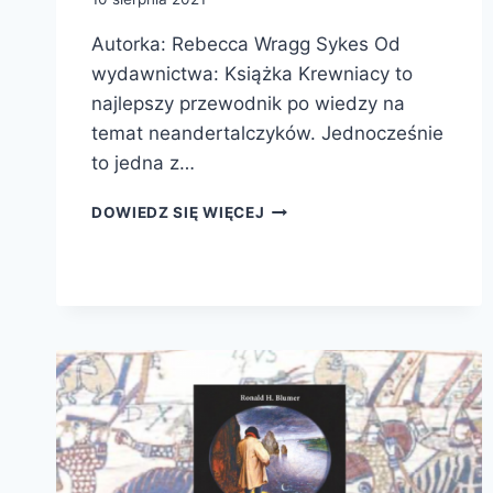
Autorka: Rebecca Wragg Sykes Od
wydawnictwa: Książka Krewniacy to
najlepszy przewodnik po wiedzy na
temat neandertalczyków. Jednocześnie
to jedna z…
KREWNIACY.
DOWIEDZ SIĘ WIĘCEJ
ŻYCIE,
MIŁOŚĆ,
ŚMIERĆ
I
SZTUKA
NEANDERTALCZYKÓW