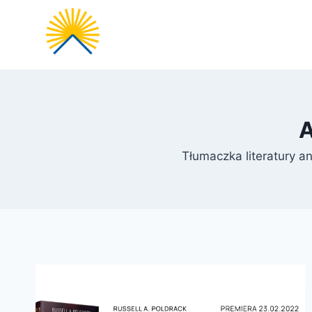
Przejdź
do
treści
A
Tłumaczka literatury an