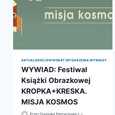
O
NASZYCH
UMYSŁACH?
AKTUALNOŚCI
|
PATRONAT
|
WYDARZENIA
|
WYWIADY
WYWIAD: Festiwal
Książki Obrazkowej
KROPKA+KRESKA.
MISJA KOSMOS
Przez
Dominika Pietrachowicz