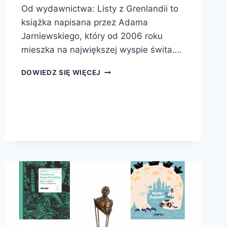
Od wydawnictwa: Listy z Grenlandii to
książka napisana przez Adama
Jarniewskiego, który od 2006 roku
mieszka na największej wyspie świta….
LISTY
DOWIEDZ SIĘ WIĘCEJ
Z
GRENLANDII.
NA
ARKTYCZNYM
SZLAKU