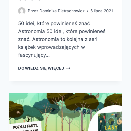
Przez
Dominika Pietrachowicz
6 lipca 2021
50 idei, które powinieneś znać
Astronomia 50 idei, które powinieneś
znać. Astronomia to kolejna z serii
książek wprowadzających w
fascynujący…
50
DOWIEDZ SIĘ WIĘCEJ
IDEI,
KTÓRE
POWINIENEŚ
ZNAĆ:
ASTRONOMIA
ORAZ
NAUKI
ŚCISŁE