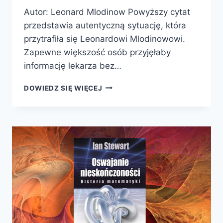
Autor: Leonard Mlodinow Powyższy cytat
przedstawia autentyczną sytuację, która
przytrafiła się Leonardowi Mlodinowowi.
Zapewne większość osób przyjęłaby
informację lekarza bez…
MATEMATYKA
DOWIEDZ SIĘ WIĘCEJ
NIEPEWNOŚCI.
JAK
PRZYPADKI
WPŁYWAJĄ
NA
NASZ
LOS