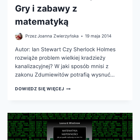
Gry i zabawy z
matematyką
Przez
Joanna Zwierzyńska
19 maja 2014
Autor: Ian Stewart Czy Sherlock Holmes
rozwiąże problem wielkiej kradzieży
kanalizacyjnej? W jaki sposób mnisi z
zakonu Zdumiewitów potrafią wysnuć…
HISTERIE
DOWIEDZ SIĘ WIĘCEJ
MATEMATYCZNE.
GRY
I
ZABAWY
Z
MATEMATYKĄ