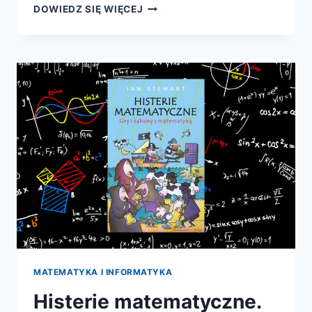
PRZYGODY
DOWIEDZ SIĘ WIĘCEJ
ALEXA
W
KRAINIE
LICZB.
PODRÓŻE
PO
CUDOWNYM
ŚWIECIE
MATEMATYKI
MATEMATYKA I INFORMATYKA
Histerie matematyczne.