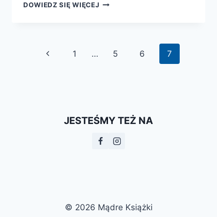
GABINET
DOWIEDZ SIĘ WIĘCEJ
MATEMATYCZNYCH
ZAGADEK
Nawigacja
Poprzednia
1
…
5
6
7
strony
strona
JESTEŚMY TEŻ NA
© 2026 Mądre Książki