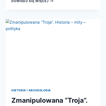
DOWIEDZ SIĘ WIĘCEJ
POWIEDZIAŁ,
ŻE
MOSKALE
SĄ
TO
BRACIA
NAS,
LECHITÓW…
SZKICE
Z
HISTORII
WYOBRAŹNI
POLITYCZNEJ
POLAKÓW
HISTORIA I ARCHEOLOGIA
Zmanipulowana “Troja”.