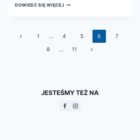
THOMAS
DOWIEDZ SIĘ WIĘCEJ
CROMWELL.
NIEOPOWIEDZIANA
HISTORIA
NAJWIERNIEJSZEGO
Nawigacja
Poprzednia
1
…
4
5
6
7
SŁUGI
HENRYKA
strony
strona
Następna
8
…
11
VIII
strona
JESTEŚMY TEŻ NA