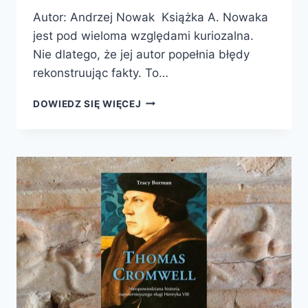
Autor: Andrzej Nowak Książka A. Nowaka
jest pod wieloma względami kuriozalna.
Nie dlatego, że jej autor popełnia błędy
rekonstruując fakty. To…
PIERWSZA
DOWIEDZ SIĘ WIĘCEJ
ZDRADA
ZACHODU.
1920
–
ZAPOMNIANY
APPEASEMENT