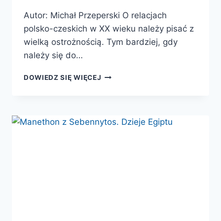
Autor: Michał Przeperski O relacjach
polsko-czeskich w XX wieku należy pisać z
wielką ostrożnością. Tym bardziej, gdy
należy się do…
NIEZNOŚNY
DOWIEDZ SIĘ WIĘCEJ
CIĘŻAR
BRATERSTWA.
KONFLIKTY
POLSKO-
CZESKIE
W
XX
WIEKU