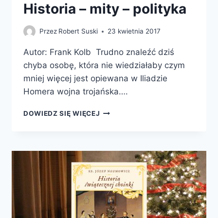
Historia – mity – polityka
Przez
Robert Suski
23 kwietnia 2017
Autor: Frank Kolb Trudno znaleźć dziś
chyba osobę, która nie wiedziałaby czym
mniej więcej jest opiewana w Iliadzie
Homera wojna trojańska….
ZMANIPULOWANA
DOWIEDZ SIĘ WIĘCEJ
“TROJA”.
HISTORIA
–
MITY
–
POLITYKA