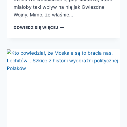
miałoby taki wpływ na nią jak Gwiezdne
Wojny. Mimo, że właśnie…
PREFABRYKOWANE
DOWIEDZ SIĘ WIĘCEJ
UNIWERSUM:
ANTYCZNE
REMINISCENCJE
I
KONWENCJE
EPIKI
FILMOWEJ
W
GWIEZDNYCH
WOJNACH