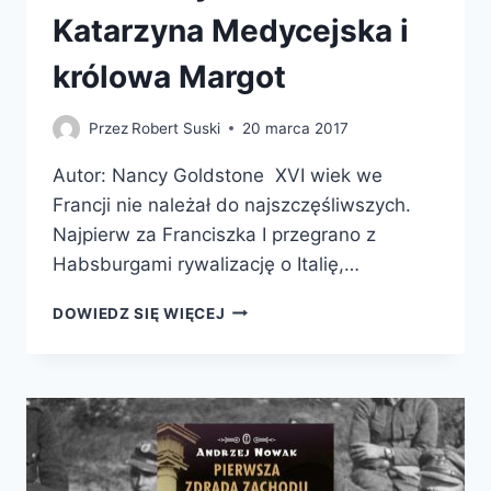
Katarzyna Medycejska i
królowa Margot
Przez
Robert Suski
20 marca 2017
Autor: Nancy Goldstone XVI wiek we
Francji nie należał do najszczęśliwszych.
Najpierw za Franciszka I przegrano z
Habsburgami rywalizację o Italię,…
KRÓLOWE
DOWIEDZ SIĘ WIĘCEJ
RYWALKI.
KATARZYNA
MEDYCEJSKA
I
KRÓLOWA
MARGOT