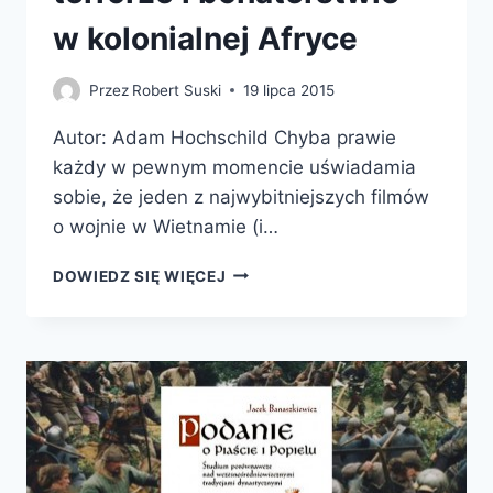
w kolonialnej Afryce
Przez
Robert Suski
19 lipca 2015
Autor: Adam Hochschild Chyba prawie
każdy w pewnym momencie uświadamia
sobie, że jeden z najwybitniejszych filmów
o wojnie w Wietnamie (i…
DUCH
DOWIEDZ SIĘ WIĘCEJ
KRÓLA
LEOPOLDA.
OPOWIEŚĆ
O CHCIWOŚCI,
TERRORZE
I BOHATERSTWIE
W KOLONIALNEJ
AFRYCE