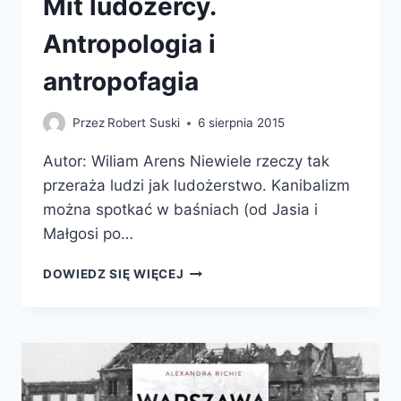
Mit ludożercy.
Antropologia i
antropofagia
Przez
Robert Suski
6 sierpnia 2015
Autor: Wiliam Arens Niewiele rzeczy tak
przeraża ludzi jak ludożerstwo. Kanibalizm
można spotkać w baśniach (od Jasia i
Małgosi po…
MIT
DOWIEDZ SIĘ WIĘCEJ
LUDOŻERCY.
ANTROPOLOGIA
I
ANTROPOFAGIA