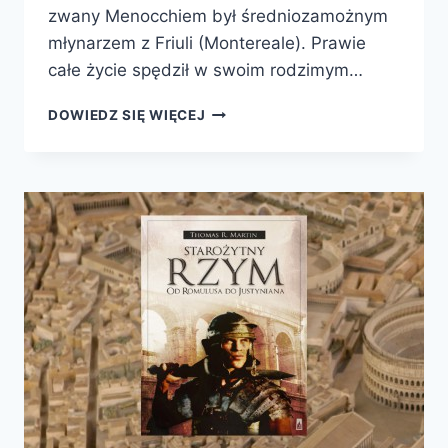
zwany Menocchiem był średniozamożnym
młynarzem z Friuli (Montereale). Prawie
całe życie spędził w swoim rodzimym…
SER
DOWIEDZ SIĘ WIĘCEJ
I
ROBAKI.
WIZJA
ŚWIATA
PEWNEGO
MŁYNARZA
Z
XVI
W.