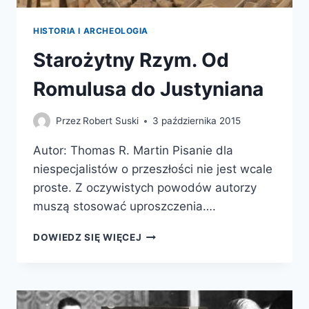
HISTORIA I ARCHEOLOGIA
Starożytny Rzym. Od
Romulusa do Justyniana
Przez
Robert Suski
3 października 2015
Autor: Thomas R. Martin Pisanie dla
niespecjalistów o przeszłości nie jest wcale
proste. Z oczywistych powodów autorzy
muszą stosować uproszczenia….
STAROŻYTNY
DOWIEDZ SIĘ WIĘCEJ
RZYM.
OD
ROMULUSA
DO
JUSTYNIANA