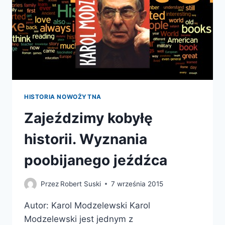
RZESZY
POKONAĆ
ZWIĄZEK
SOWIECKI
HISTORIA NOWOŻYTNA
Zajeździmy kobyłę
historii. Wyznania
poobijanego jeźdźca
Przez
Robert Suski
7 września 2015
Autor: Karol Modzelewski Karol
Modzelewski jest jednym z