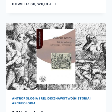
LONGOBARDOWIE.
DOWIEDZ SIĘ WIĘCEJ
OSTATNI
Z
WIELKIEJ
WĘDRÓWKI
LUDÓW
V-
VIII
WIEK
ANTROPOLOGIA I RELIGIOZNAWSTWO
|
HISTORIA I
ARCHEOLOGIA