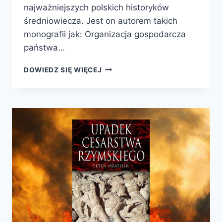
najważniejszych polskich historyków
średniowiecza. Jest on autorem takich
monografii jak: Organizacja gospodarcza
państwa…
ZAJEŹDZIMY
DOWIEDZ SIĘ WIĘCEJ
KOBYŁĘ
HISTORII.
WYZNANIA
POOBIJANEGO
JEŹDŹCA