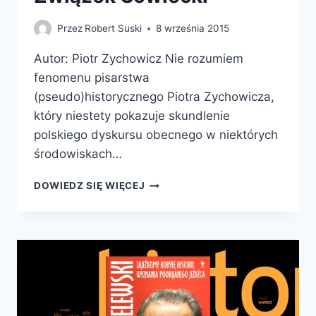
Przez
Robert Suski
8 września 2015
Autor: Piotr Zychowicz Nie rozumiem
fenomenu pisarstwa
(pseudo)historycznego Piotra Zychowicza,
który niestety pokazuje skundlenie
polskiego dyskursu obecnego w niektórych
środowiskach…
PAKT
DOWIEDZ SIĘ WIĘCEJ
RIBBENTROP-
BECK
CZYLI
JAK
POLACY
MOGLI
U
BOKU
III