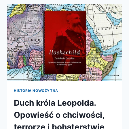
I BUKARESZT,
XIX
I XX
WIEK
HISTORIA NOWOŻYTNA
Duch króla Leopolda.
Opowieść o chciwości,
terrorze i bohaterstwie