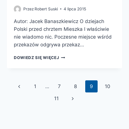
Przez
Robert Suski
4 lipca 2015
Autor: Jacek Banaszkiewicz O dziejach
Polski przed chrztem Mieszka I właściwie
nie wiadomo nic. Poczesne miejsce wśród
przekazów odgrywa przekaz…
PODANIE
DOWIEDZ SIĘ WIĘCEJ
O
PIAŚCIE
I
POPIELU.
Nawigacja
Poprzednia
1
…
7
8
9
10
STUDIUM
PORÓWNAWCZE
strony
strona
Następna
11
NAD
WCZESNOŚREDNIOWIECZNYMI
strona
TRADYCJAMI
DYNASTYCZNYMI