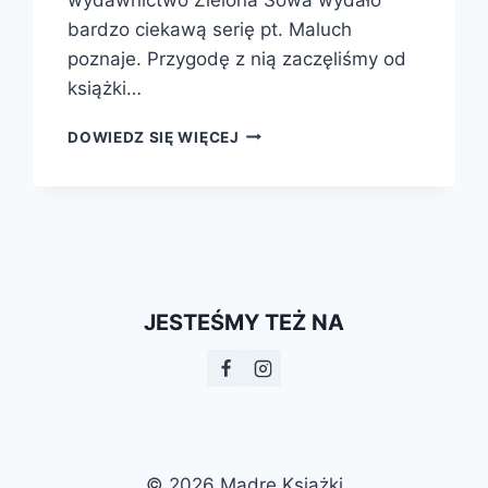
bardzo ciekawą serię pt. Maluch
poznaje. Przygodę z nią zaczęliśmy od
książki…
MALUCH
DOWIEDZ SIĘ WIĘCEJ
POZNAJE:
JA
I
MOJA
RODZINA
JESTEŚMY TEŻ NA
© 2026 Mądre Książki