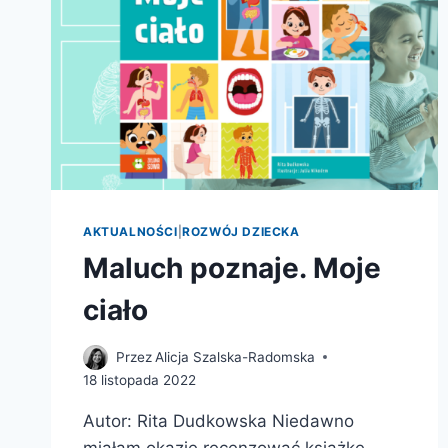
AKTUALNOŚCI
|
ROZWÓJ DZIECKA
Maluch poznaje. Moje
ciało
Przez
Alicja Szalska-Radomska
18 listopada 2022
Autor: Rita Dudkowska Niedawno
miałam okazję recenzować książkę