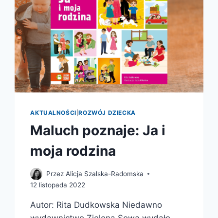
AKTUALNOŚCI
|
ROZWÓJ DZIECKA
Maluch poznaje: Ja i
moja rodzina
Przez
Alicja Szalska-Radomska
12 listopada 2022
Autor: Rita Dudkowska Niedawno
wydawnictwo Zielona Sowa wydało