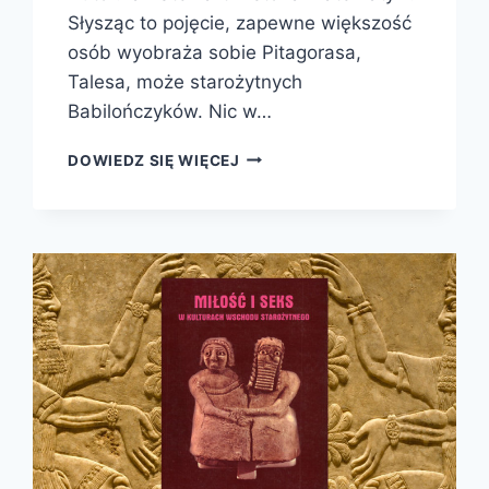
Słysząc to pojęcie, zapewne większość
osób wyobraża sobie Pitagorasa,
Talesa, może starożytnych
Babilończyków. Nic w…
OSWAJANIE
DOWIEDZ SIĘ WIĘCEJ
NIESKOŃCZONOŚCI.
HISTORIA
MATEMATYKI