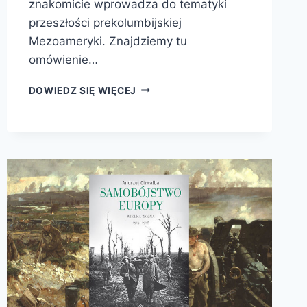
znakomicie wprowadza do tematyki
przeszłości prekolumbijskiej
Mezoameryki. Znajdziemy tu
omówienie…
MEKSYK
DOWIEDZ SIĘ WIĘCEJ
PRZED
KONKWISTĄ