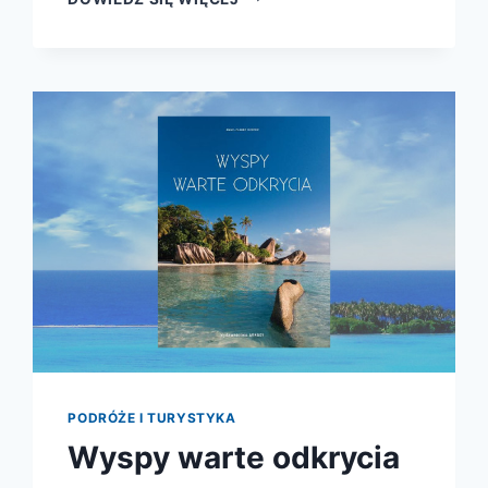
I
SEKS
W
KULTURACH
WSCHODU
STAROŻYTNEGO
PODRÓŻE I TURYSTYKA
Wyspy warte odkrycia