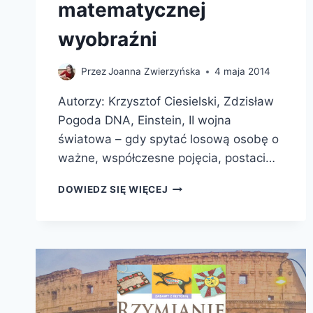
matematycznej
wyobraźni
Przez
Joanna Zwierzyńska
4 maja 2014
Autorzy: Krzysztof Ciesielski, Zdzisław
Pogoda DNA, Einstein, II wojna
światowa – gdy spytać losową osobę o
ważne, współczesne pojęcia, postaci…
BEZMIAR
DOWIEDZ SIĘ WIĘCEJ
MATEMATYCZNEJ
WYOBRAŹNI