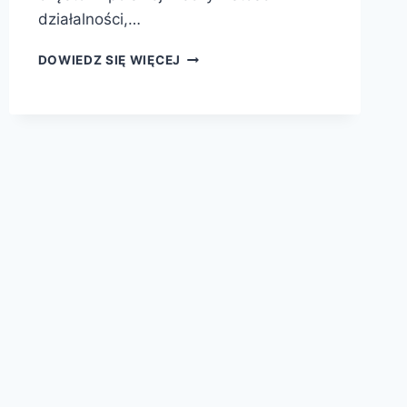
działalności,…
ABECADŁO
DOWIEDZ SIĘ WIĘCEJ
ZNAD
NILU
pna