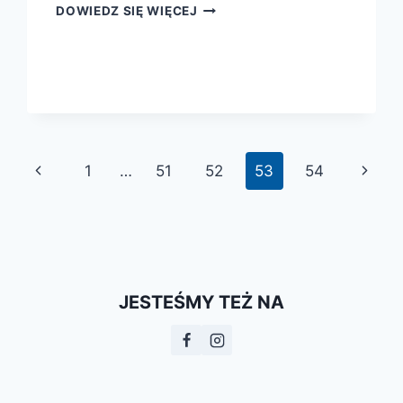
DZIEJE
DOWIEDZ SIĘ WIĘCEJ
KULTURY
ARABSKIEJ
Poprzednia
Nastę
1
…
51
52
53
54
strona
strona
JESTEŚMY TEŻ NA