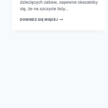
dziecięcych zabaw, zapewne okazałoby
się, że na szczycie listy…
ZABAWY
DOWIEDZ SIĘ WIĘCEJ
Z
HISTORIĄ:
RZYMIANIE
Nawigacja
strony