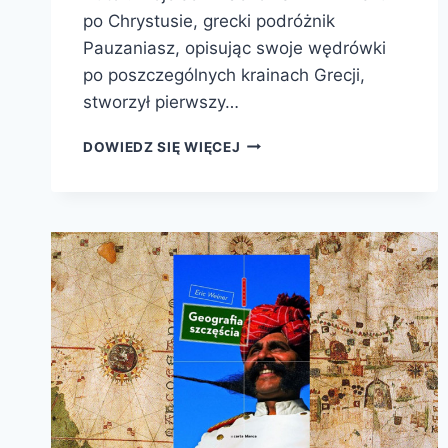
po Chrystusie, grecki podróżnik
Pauzaniasz, opisując swoje wędrówki
po poszczególnych krainach Grecji,
stworzył pierwszy…
ŚLADAMI
DOWIEDZ SIĘ WIĘCEJ
PAUZANIASZA.
PODRÓŻ
PO
STAROŻYTNEJ
GRECJI