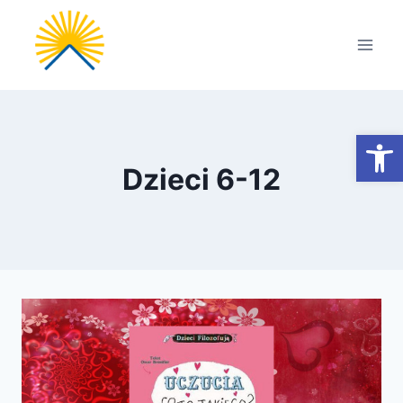
Przejdź
do
treści
Otwórz
Dzieci 6-12