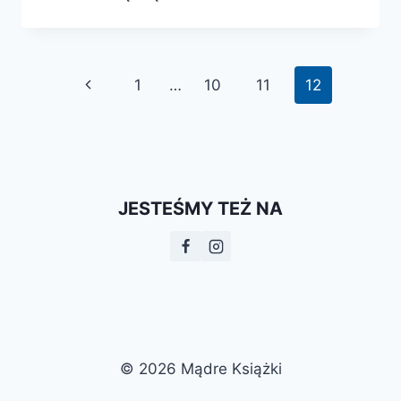
CO
TO
TAKIEGO?
Nawigacja
Poprzednia
1
…
10
11
12
strony
strona
JESTEŚMY TEŻ NA
© 2026 Mądre Książki