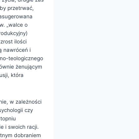
by przetrwać,
 zasugerowana
zw. „walce o
rodukcyjny)
rost ilości
ją nawróceń i
zno-teologicznego
 równie żenującym
sji, która
nie, w zależności
sychologii czy
stopniu
 i swoich racji.
rytnym dobraniem