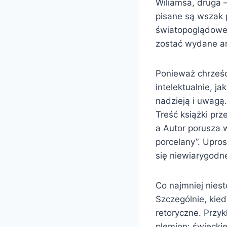
Wiliamsa, druga 
pisane są wszak 
światopoglądowej,
zostać wydane an
Ponieważ chrześc
intelektualnie, j
nadzieją i uwagą.
Treść książki prz
a Autor porusza w
porcelany”. Upros
się niewiarygodn
Co najmniej nies
Szczególnie, kied
retoryczne. Przy
plemion: świeckie