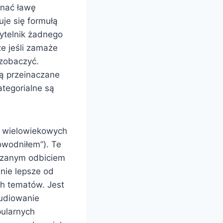
onać ławę
je się formułą
ytelnik żadnego
e jeśli zamaże
 zobaczyć.
są przeinaczane
ategorialne są
o wielowiekowych
owodniłem”). Te
strzanym odbiciem
nie lepsze od
ch tematów. Jest
udiowanie
pularnych