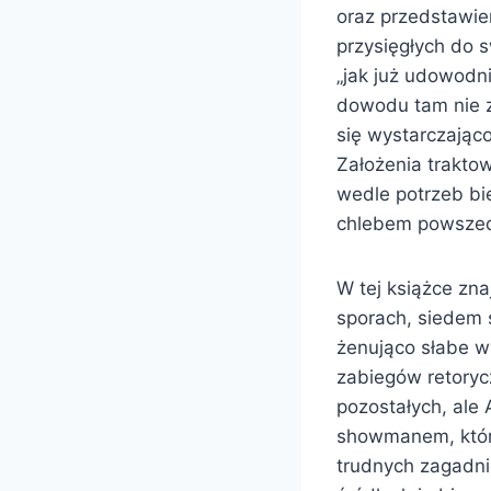
oraz przedstawie
przysięgłych do 
„jak już udowodn
dowodu tam nie z
się wystarczająco
Założenia traktow
wedle potrzeb bie
chlebem powszedn
W tej książce zn
sporach, siedem s
żenująco słabe wy
zabiegów retoryc
pozostałych, ale
showmanem, który
trudnych zagadnie