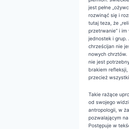
jest pełne „ożyw
rozwinąć się i ro
tutaj teza, że „re
przetrwanie” i im
jednostek i grup.
chrześcijan nie j
nowych chrztów. 
nie jest potrzebn
brakiem refleksji
przecież wszystk
Takie rażące upr
od swojego widzim
antropologii, w ż
pozwalającym na 
Postępuje w tekś