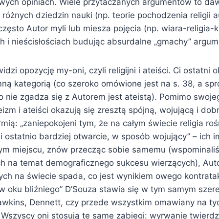
owych opiniach. Wiele przytaczanych argumentów to da
różnych dziedzin nauki (np. teorie pochodzenia religii 
często Autor myli lub miesza pojęcia (np. wiara-religia-k
h i nieścisłościach budując absurdalne „gmachy” argume
dzi opozycję my-oni, czyli religijni i ateiści. Ci ostatni 
ną kategorią (co szeroko omówione jest na s. 38, a sp
to nie zgadza się z Autorem jest ateistą). Pomimo swo
izm i ateiści okazują się zresztą spójną, wojującą i dob
ią: „zaniepokojeni tym, że na całym świecie religia rośni
 ostatnio bardziej otwarcie, w sposób wojujący” – ich 
tym miejscu, znów przecząc sobie samemu (wspominaliś
ch na temat demograficznego sukcesu wierzących), Autor
jnych na świecie spada, co jest wynikiem owego kontrata
w oku bliźniego” D’Souza stawia się w tym samym sze
awkins, Dennett, czy przede wszystkim omawiany na ty
 Wszyscy oni stosują te same zabiegi: wyrwanie twierd