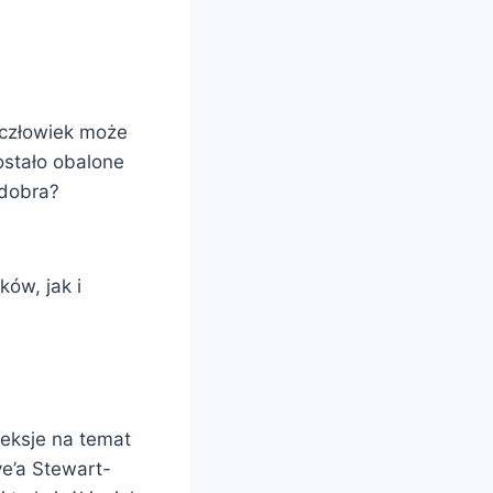
y człowiek może
ostało obalone
 dobra?
ów, jak i
leksje na temat
ve’a Stewart-