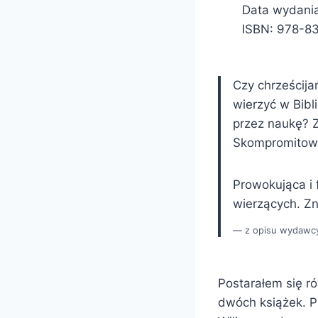
Data wydania
ISBN: 978-8
Czy chrześcija
wierzyć w Bibl
przez naukę? Z
Skompromitowa
Prowokująca i 
wierzących. Z
z opisu wydawc
Postarałem się r
dwóch książek. 