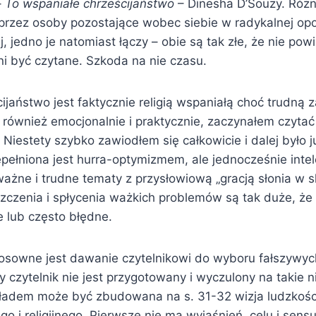
–
To wspaniałe chrześcijaństwo
– Dinesha D’Souzy. Różni
przez osoby pozostające wobec siebie w radykalnej opo
 jedno je natomiast łączy – obie są tak złe, że nie pow
i być czytane. Szkoda na nie czasu.
ijaństwo jest faktycznie religią wspaniałą choć trudną 
ak również emocjonalnie i praktycznie, zaczynałem czytać
 Niestety szybko zawiodłem się całkowicie i dalej było ju
epełniona jest hurra-optymizmem, ale jednocześnie intel
ażne i trudne tematy z przysłowiową „gracją słonia w s
zczenia i spłycenia ważkich problemów są tak duże, że 
e lub często błędne.
tosowne jest dawanie czytelnikowi do wyboru fałszywyc
y czytelnik nie jest przygotowany i wyczulony na takie 
kładem może być zbudowana na s. 31-32 wizja ludzkośc
go i religijnego. Pierwsze nie ma wyjaśnień, celu i sensu