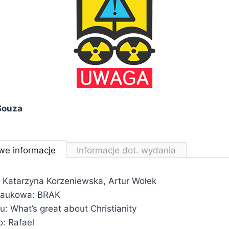
Souza
we informacje
Informacje dot. wydania
 Katarzyna Korzeniewska, Artur Wołek
 naukowa: BRAK
łu: What’s great about Christianity
: Rafael