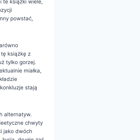
 te książki wiele,
zycji
inny powstać,
zarówno
 tę książkę z
ż tylko gorzej.
ektualnie miałka,
kładzie
konkluzje stają
h alternatyw.
nieetyczne chwyty
i jako dwóch
 życia, drugie zaś