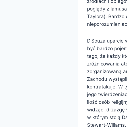
źródłach i obieg
poglądy z lamusa 
Taylora). Bardzo 
nieporozumieniac
D’Souza uparcie wi
być bardzo pojem
tego, że każdy k
zróżnicowania ate
zorganizowaną arm
Zachodu wystąpili
kontratakuje. W 
jego twierdzenia
ilość osób religi
widząc „drzazgę 
w którym stoją D
Stewart-Wiliams.