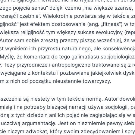
czego pojęcia sensu” dzięki czemu „ma większe szanse, 
zrosnąć liczebnie”. Wielokrotnie powtarza się w tekście
ligijność” jest efektem dostosowania (ang. „fitness”) w t
 większa religijność tym większy sukces ewolucyjny (rep
 Autor sam sobie zresztą przeczy pisząc wcześniej, że wz
est wynikiem ich przyrostu naturalnego, ale konsekwenc
Myślę, że komentarz do tego galimatiasu socjobiologic
y. Tezy przyrodnicze i antropologiczne traktowane są z
, wyciągane z kontekstu i pozbawiane jakiejkolwiek dysku
im z nich od początku nieustannie towarzyszy.
oszczenia są niestety w tym tekście normą. Autor dowol
isię i na potrzeby bieżącej narracji używa socjologii, p
adną z tych dziedzin ani ich pojęć nie zagłębiając się w 
uczciwą argumentację. Jest on niezmiernie pewny siebie
cie niczym adwokat, który swoim zdecydowaniem i sp