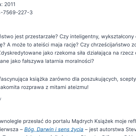
: 2011
3-7569-227-3
ństwo jest przestarzałe? Czy inteligentny, wykształcon
ię? A może to ateiści maja rację? Czy chrześcijaństwo z
dyskredytowane jako rzekoma siła działająca na rzecz
ne jako fałszywa latarnia moralności?
fascynująca książka zarówno dla poszukujących, sceptyk
nakomita rozprawa z mitami ateizmu!
y
ównolegle przesłać do portalu Mądrych Książek moje ref
Pierwsza –
Bóg, Darwin i sens życia
– jest autorstwa Ste