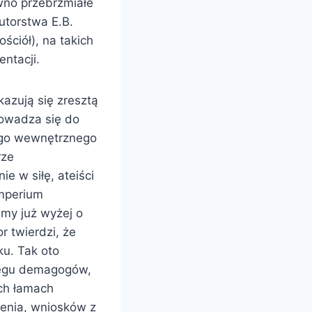
wno przebrzmiałe
autorstwa E.B.
ościół), na takich
ntacji.
okazują się zresztą
rowadza się do
jego wewnętrznego
rze
e w siłę, ateiści
imperium
my już wyżej o
 twierdzi, że
ku. Tak oto
regu demagogów,
ch łamach
zenia, wniosków z