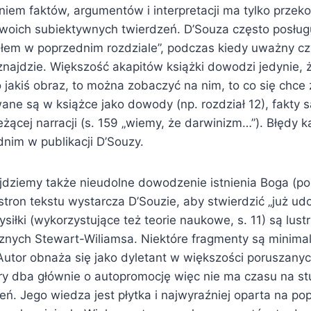
niem faktów, argumentów i interpretacji ma tylko przek
swoich subiektywnych twierdzeń. D’Souza często posługu
iłem w poprzednim rozdziale”, podczas kiedy uważny cz
najdzie. Większość akapitów książki dowodzi jedynie, ż
 jakiś obraz, to można zobaczyć na nim, to co się chce
ane są w książce jako dowody (np. rozdział 12), fakty 
żącej narracji (s. 159 „wiemy, że darwinizm…”). Błędy k
im w publikacji D’Souzy.
ajdziemy także nieudolne dowodzenie istnienia Boga (p
tron tekstu wystarcza D’Souzie, aby stwierdzić „już ud
siłki (wykorzystujące też teorie naukowe, s. 11) są lu
znych Stewart-Wiliamsa. Niektóre fragmenty są minimal
 Autor obnaża się jako dyletant w większości poruszany
 dba głównie o autopromocję więc nie ma czasu na st
ń. Jego wiedza jest płytka i najwyraźniej oparta na po