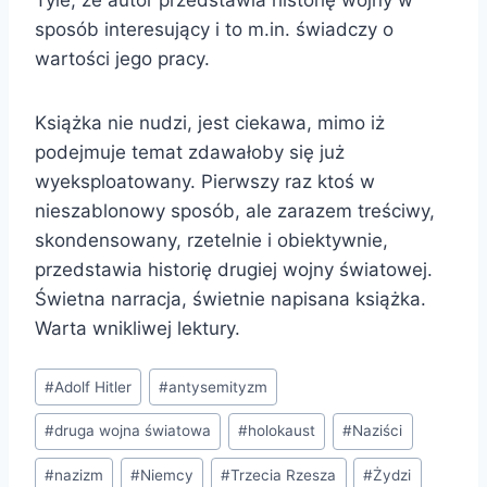
sposób interesujący i to m.in. świadczy o
wartości jego pracy.
Książka nie nudzi, jest ciekawa, mimo iż
podejmuje temat zdawałoby się już
wyeksploatowany. Pierwszy raz ktoś w
nieszablonowy sposób, ale zarazem treściwy,
skondensowany, rzetelnie i obiektywnie,
przedstawia historię drugiej wojny światowej.
Świetna narracja, świetnie napisana książka.
Warta wnikliwej lektury.
Tagi
#
Adolf Hitler
#
antysemityzm
wpisu:
#
druga wojna światowa
#
holokaust
#
Naziści
#
nazizm
#
Niemcy
#
Trzecia Rzesza
#
Żydzi