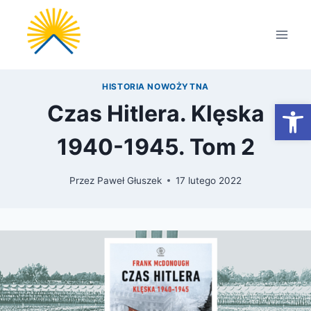
Przejdź
do
treści
HISTORIA NOWOŻYTNA
Otwórz
Czas Hitlera. Klęska
1940-1945. Tom 2
Przez
Paweł Głuszek
17 lutego 2022