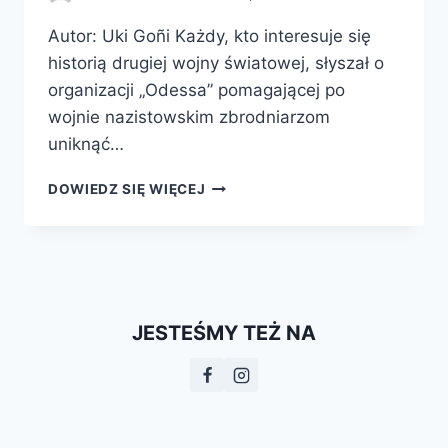
Autor: Uki Goñi Każdy, kto interesuje się
historią drugiej wojny światowej, słyszał o
organizacji „Odessa” pomagającej po
wojnie nazistowskim zbrodniarzom
uniknąć…
PRAWDZIWA
DOWIEDZ SIĘ WIĘCEJ
ODESSA.
JAK
PERON
SPROWADZIŁ
HITLEROWSKICH
ZBRODNIARZY
JESTEŚMY TEŻ NA
DO
ARGENTYNY