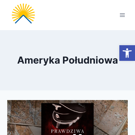
Przejdź
do
treści
Otwórz
Ameryka Południowa