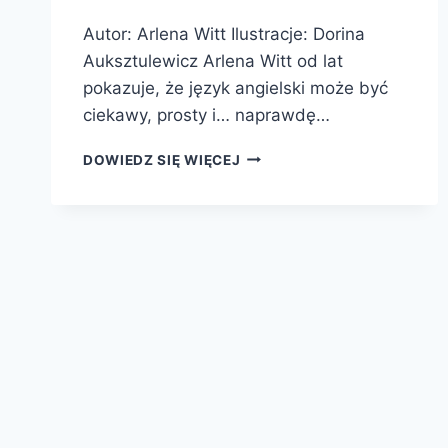
Autor: Arlena Witt Ilustracje: Dorina
Auksztulewicz Arlena Witt od lat
pokazuje, że język angielski może być
ciekawy, prosty i… naprawdę…
ROZKMINKI
DOWIEDZ SIĘ WIĘCEJ
INKI.
INKA
ODKRYWA
ANGIELSKIE
SŁOWA