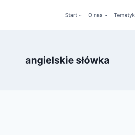
Start
O nas
Tematyk
angielskie słówka