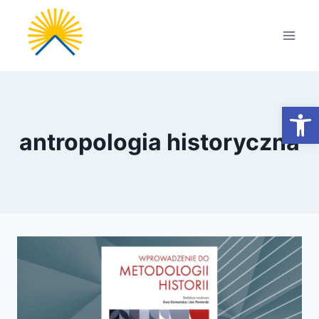
Przejdź
do
treści
Otwórz
antropologia historyczna