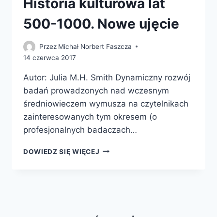
Historia kulturowa lat
500-1000. Nowe ujęcie
Przez
Michał Norbert Faszcza
14 czerwca 2017
Autor: Julia M.H. Smith Dynamiczny rozwój
badań prowadzonych nad wczesnym
średniowieczem wymusza na czytelnikach
zainteresowanych tym okresem (o
profesjonalnych badaczach…
EUROPA
DOWIEDZ SIĘ WIĘCEJ
PO
RZYMIE.
HISTORIA
KULTUROWA
LAT
500-