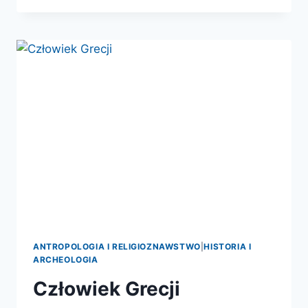
WSPÓŁPRACA.
PRUSOWIE
WOBEC
ZAKONU
KRZYŻACKIEGO
W
DOBIE
PODBOJU
ANTROPOLOGIA I RELIGIOZNAWSTWO
|
HISTORIA I
ARCHEOLOGIA
Człowiek Grecji