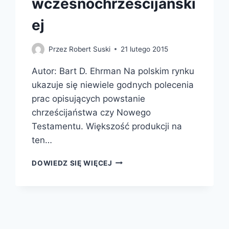
wczesnochrześcijański
ej
Przez
Robert Suski
21 lutego 2015
Autor: Bart D. Ehrman Na polskim rynku
ukazuje się niewiele godnych polecenia
prac opisujących powstanie
chrześcijaństwa czy Nowego
Testamentu. Większość produkcji na
ten…
NOWY
DOWIEDZ SIĘ WIĘCEJ
TESTAMENT:
HISTORYCZNE
WPROWADZENIE
DO
LITERATURY
WCZESNOCHRZEŚCIJAŃSKIEJ