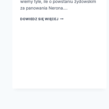
wiemy tyle, ile o powstaniu żydowskim
za panowania Nerona….
POWSTANIE
DOWIEDZ SIĘ WIĘCEJ
W
JUDEI
66-
74
N.E.