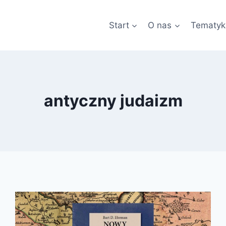
Start
O nas
Tematyk
antyczny judaizm