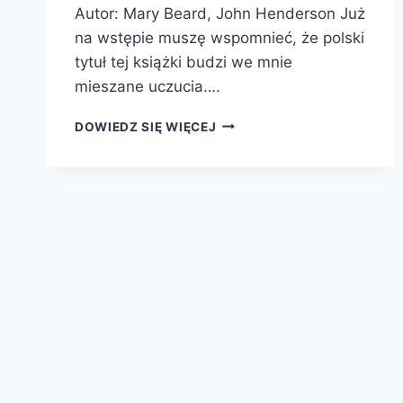
Autor: Mary Beard, John Henderson Już
na wstępie muszę wspomnieć, że polski
tytuł tej książki budzi we mnie
mieszane uczucia….
KULTURA
DOWIEDZ SIĘ WIĘCEJ
ANTYCZNA.
BARDZO
KRÓTKIE
WPROWADZENIE