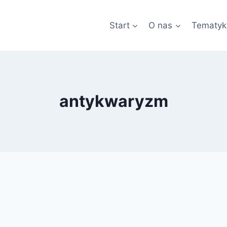
Start
O nas
Tematyk
antykwaryzm