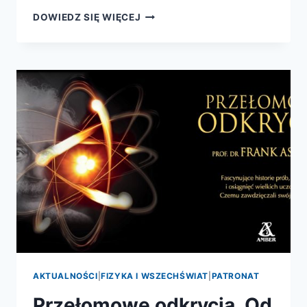
VERA
DOWIEDZ SIĘ WIĘCEJ
RUBIN.
ŻYCIE
–
PREMIERA
AKTUALNOŚCI
|
FIZYKA I WSZECHŚWIAT
|
PATRONAT
Przełomowe odkrycia. Od