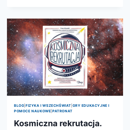
KSIĄŻKA
O
WIELKIM
WYBUCHU
BLOG
|
FIZYKA I WSZECHŚWIAT
|
GRY EDUKACYJNE I
POMOCE NAUKOWE
|
PATRONAT
Kosmiczna rekrutacja.