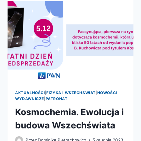
PO
GENETYKĘ
MOLEKULARNĄ
–
NOWE
WYDANIE
AKTUALNOŚCI
|
FIZYKA I WSZECHŚWIAT
|
NOWOŚCI
WYDAWNICZE
|
PATRONAT
Kosmochemia. Ewolucja i
budowa Wszechświata
Przez
Dominika Pietrachowicz
5 grudnia 2023