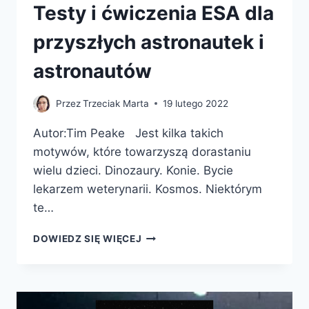
Testy i ćwiczenia ESA dla
przyszłych astronautek i
astronautów
Przez
Trzeciak Marta
19 lutego 2022
Autor:Tim Peake Jest kilka takich
motywów, które towarzyszą dorastaniu
wielu dzieci. Dinozaury. Konie. Bycie
lekarzem weterynarii. Kosmos. Niektórym
te…
KOSMICZNA
DOWIEDZ SIĘ WIĘCEJ
REKRUTACJA.
TESTY
I
ĆWICZENIA
ESA