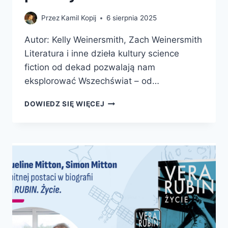
Przez
Kamil Kopij
6 sierpnia 2025
Autor: Kelly Weinersmith, Zach Weinersmith
Literatura i inne dzieła kultury science
fiction od dekad pozwalają nam
eksplorować Wszechświat – od…
MIASTO
DOWIEDZ SIĘ WIĘCEJ
NA
MARSIE.
CZY
MOŻEMY
SKOLONIZOWAĆ
KOSMOS,
CZY
POWINNIŚMY
TO
ROBIĆ
I