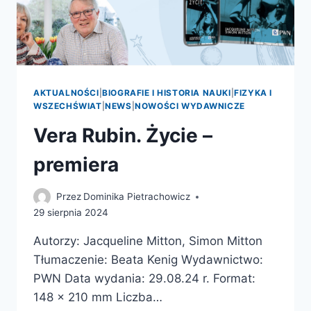
CZY
NAPRAWDĘ
MAMY
TO
DOBRZE
PRZEMYŚLANE?
AKTUALNOŚCI
|
BIOGRAFIE I HISTORIA NAUKI
|
FIZYKA I
WSZECHŚWIAT
|
NEWS
|
NOWOŚCI WYDAWNICZE
Vera Rubin. Życie –
premiera
Przez
Dominika Pietrachowicz
29 sierpnia 2024
Autorzy: Jacqueline Mitton, Simon Mitton
Tłumaczenie: Beata Kenig Wydawnictwo:
PWN Data wydania: 29.08.24 r. Format:
148 x 210 mm Liczba…