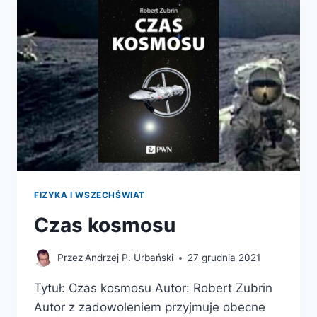
DLA
PRZYSZŁYCH
ASTRONAUTEK
I
ASTRONAUTÓW
FIZYKA I WSZECHŚWIAT
Czas kosmosu
Przez
Andrzej P. Urbański
27 grudnia 2021
Tytuł: Czas kosmosu Autor: Robert Zubrin
Autor z zadowoleniem przyjmuje obecne