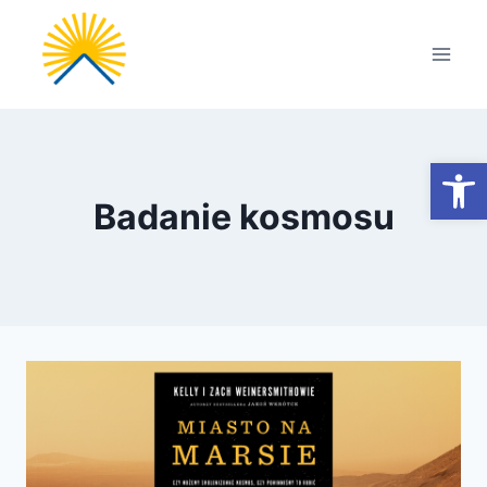
Przejdź
do
treści
Otwórz
Badanie kosmosu