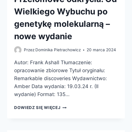
Wielkiego Wybuchu po
genetykę molekularną –
nowe wydanie
Przez
Dominika Pietrachowicz
20 marca 2024
Autor: Frank Ashall Tłumaczenie:
opracowanie zbiorowe Tytuł oryginału:
Remarkable discoveries Wydawnictwo:
Amber Data wydania: 19.03.24 r. (II
wydanie) Format: 135…
PRZEŁOMOWE
DOWIEDZ SIĘ WIĘCEJ
ODKRYCIA.
OD
WIELKIEGO
WYBUCHU