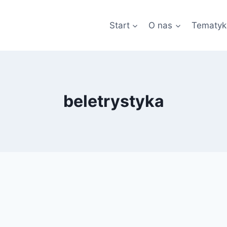
Start
O nas
Tematyk
beletrystyka