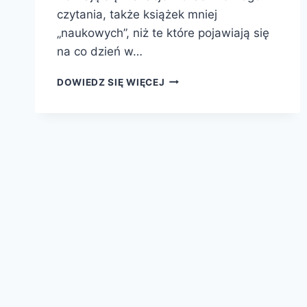
czytania, także książek mniej
„naukowych”, niż te które pojawiają się
na co dzień w…
BIG
DOWIEDZ SIĘ WIĘCEJ
BOOK
FESTIVAL
–
PROPOZYCJA
NIEMAL
WAKACYJNA