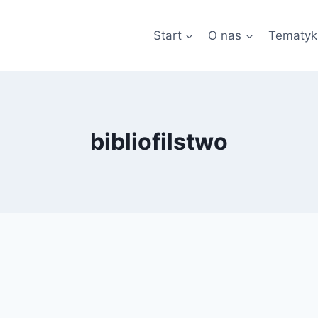
Start
O nas
Tematyk
bibliofilstwo