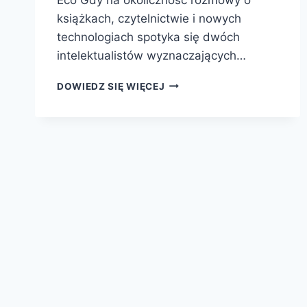
książkach, czytelnictwie i nowych
technologiach spotyka się dwóch
intelektualistów wyznaczających…
NIE
DOWIEDZ SIĘ WIĘCEJ
MYŚL,
ŻE
KSIĄŻKI
ZNIKNĄ