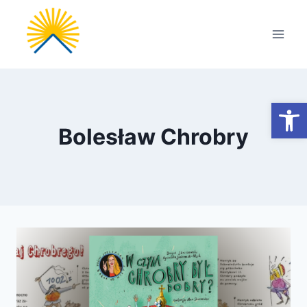
Przejdź
do
treści
Otwórz
Bolesław Chrobry