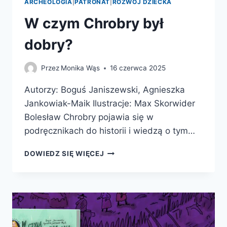
ARCHEOLOGIA
|
PATRONAT
|
ROZWÓJ DZIECKA
W czym Chrobry był
dobry?
Przez
Monika Wąs
16 czerwca 2025
Autorzy: Boguś Janiszewski, Agnieszka
Jankowiak-Maik Ilustracje: Max Skorwider
Bolesław Chrobry pojawia się w
podręcznikach do historii i wiedzą o tym…
W
DOWIEDZ SIĘ WIĘCEJ
CZYM
CHROBRY
BYŁ
DOBRY?