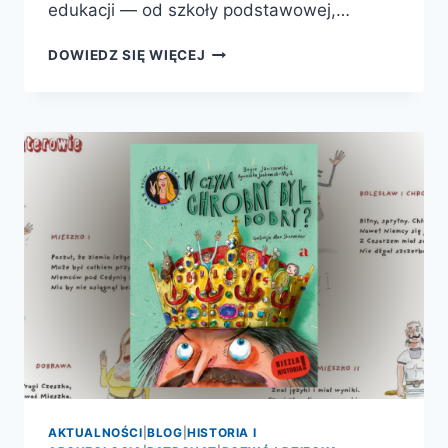
edukacji — od szkoły podstawowej,…
W
DOWIEDZ SIĘ WIĘCEJ
CZYM
CHROBRY
BYŁ
DOBRY?
AKTUALNOŚCI
|
BLOG
|
HISTORIA I