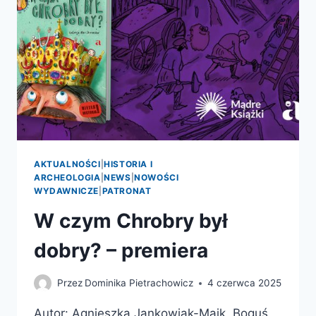
AKTUALNOŚCI
|
HISTORIA I
ARCHEOLOGIA
|
NEWS
|
NOWOŚCI
WYDAWNICZE
|
PATRONAT
W czym Chrobry był
dobry? – premiera
Przez
Dominika Pietrachowicz
4 czerwca 2025
Autor: Agnieszka Jankowiak-Maik, Boguś