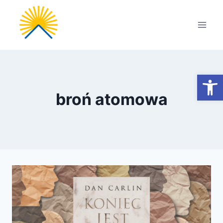
Przejdź
do
treści
Otwórz
broń atomowa