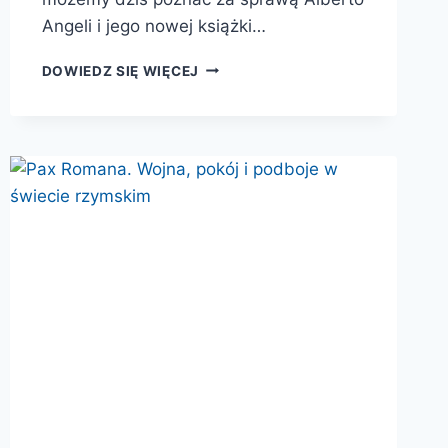
Angeli i jego nowej książki…
KLEOPATRA.
DOWIEDZ SIĘ WIĘCEJ
KRÓLOWA,
KTÓRA
RZUCIŁA
WYZWANIE
RZYMOWI
I
ZDOBYŁA
WIECZNĄ
SŁAWĘ