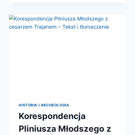
W
STAROŻYTNYM
RZYMIE.
ŻYCIE
POWSZEDNIE,
SEKRETY,
CIEKAWOSTKI.
HISTORIA I ARCHEOLOGIA
Korespondencja
Pliniusza Młodszego z