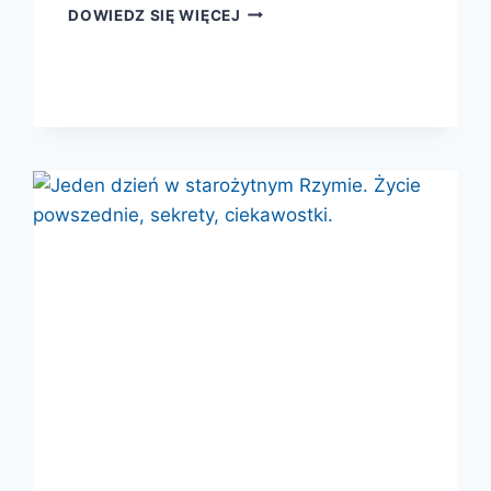
PALMYRA,
DOWIEDZ SIĘ WIĘCEJ
KTÓREJ
JUŻ
NIE
MA