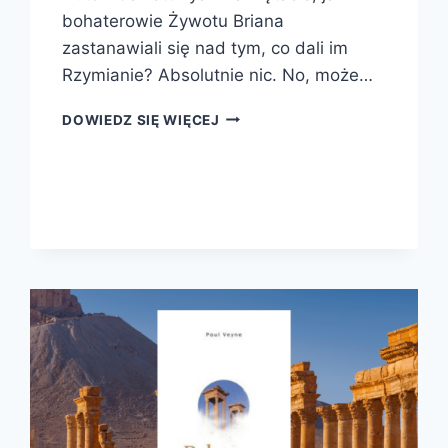
bohaterowie Żywotu Briana
zastanawiali się nad tym, co dali im
Rzymianie? Absolutnie nic. No, może…
NAGIE
DOWIEDZ SIĘ WIĘCEJ
POSĄGI,
BRZUCHACI
GLADIATORZY
I
SŁONIE
BOJOWE