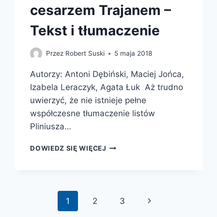
cesarzem Trajanem –
Tekst i tłumaczenie
Przez
Robert Suski
5 maja 2018
Autorzy: Antoni Dębiński, Maciej Jońca,
Izabela Leraczyk, Agata Łuk Aż trudno
uwierzyć, że nie istnieje pełne
współczesne tłumaczenie listów
Pliniusza…
KORESPONDENCJA
DOWIEDZ SIĘ WIĘCEJ
PLINIUSZA
MŁODSZEGO
Z
CESARZEM
TRAJANEM
Następna
1
2
3
–