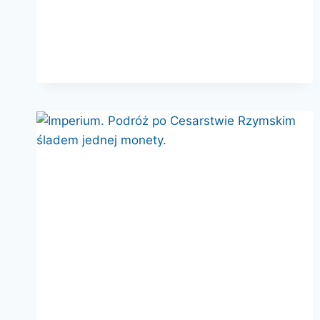
W
JUDEI
66-
74
N.E.