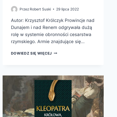
Przez
Robert Suski
29 lipca 2022
Autor: Krzysztof Królczyk Prowincje nad
Dunajem i nad Renem odgrywała dużą
rolę w systemie obronności cesarstwa
rzymskiego. Armie znajdujące się…
RZYMSKIE
DOWIEDZ SIĘ WIĘCEJ
PROWINCJE
NAD
RENEM
I
DUNAJEM
W
OKRESIE
FLAWIJSKIM
(69-
96
R.