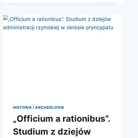
POKÓJ
I
PODBOJE
W
ŚWIECIE
RZYMSKIM
HISTORIA I ARCHEOLOGIA
„Officium a rationibus”.
Studium z dziejów