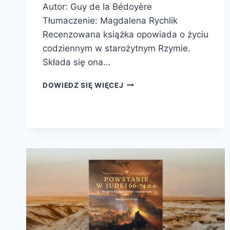
Autor: Guy de la Bédoyère
Tłumaczenie: Magdalena Rychlik
Recenzowana książka opowiada o życiu
codziennym w starożytnym Rzymie.
Składa się ona…
POPULUS.
DOWIEDZ SIĘ WIĘCEJ
JAK
ŻYLI
I
UMIERALI
STAROŻYTNI
RZYMIANIE