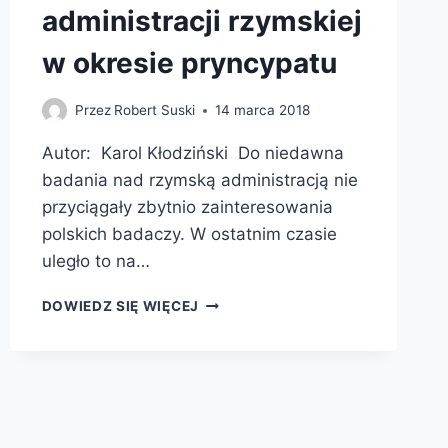
administracji rzymskiej
w okresie pryncypatu
Przez
Robert Suski
14 marca 2018
Autor: Karol Kłodziński Do niedawna
badania nad rzymską administracją nie
przyciągały zbytnio zainteresowania
polskich badaczy. W ostatnim czasie
uległo to na…
„OFFICIUM
DOWIEDZ SIĘ WIĘCEJ
A
RATIONIBUS”.
STUDIUM
Z
DZIEJÓW
ADMINISTRACJI