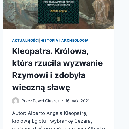
PO.
CHR.).
RES
MILITARES
ET
EXTERNAE
AKTUALNOŚCI
|
HISTORIA I ARCHEOLOGIA
Kleopatra. Królowa,
która rzuciła wyzwanie
Rzymowi i zdobyła
wieczną sławę
Przez
Paweł Głuszek
16 maja 2021
Autor: Alberto Angela Kleopatrę,
królową Egiptu i wybrankę Cezara,
możemy dziś poznać za sprawą Alberto