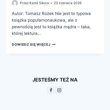
Przez
Kamil Sikora
23 czerwca 2026
Autor: Tomasz Rożek Nie jest to typowa
książka popularnonaukowa, ale z
pewnością jest to książka mądra – taka,
której lektura…
WŁADZA,
DOWIEDZ SIĘ WIĘCEJ
PIENIĄDZE,
NAUKA.
JAK
CHCIWOŚĆ,
IDEOLOGIA
I
JESTEŚMY TEŻ NA
SZALEŃSTWO
WYPACZYŁY
BADANIA
NAUKOWE