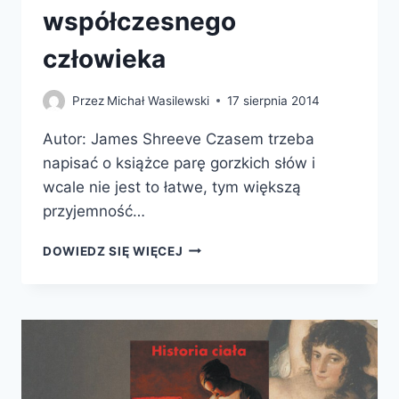
współczesnego
człowieka
Przez
Michał Wasilewski
17 sierpnia 2014
Autor: James Shreeve Czasem trzeba
napisać o książce parę gorzkich słów i
wcale nie jest to łatwe, tym większą
przyjemność…
ZAGADKA
DOWIEDZ SIĘ WIĘCEJ
NEANDERTALCZYKA.
W
POSZUKIWANIU
RODOWODU
WSPÓŁCZESNEGO
CZŁOWIEKA