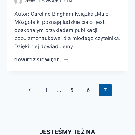
Przez
5 kwietnia 2014
Autor: Caroline Bingham Książka „Małe
Mózgofalki poznają ludzkie ciało” jest
doskonałym przykładem publikacji
popularnonaukowej dla młodego czytelnika.
Dzięki niej dowiadujemy…
MAŁE
DOWIEDZ SIĘ WIĘCEJ
MÓZGOFALKI
POZNAJĄ
LUDZKIE
CIAŁO
Nawigacja
Poprzednia
1
…
5
6
7
strony
strona
JESTEŚMY TEŻ NA