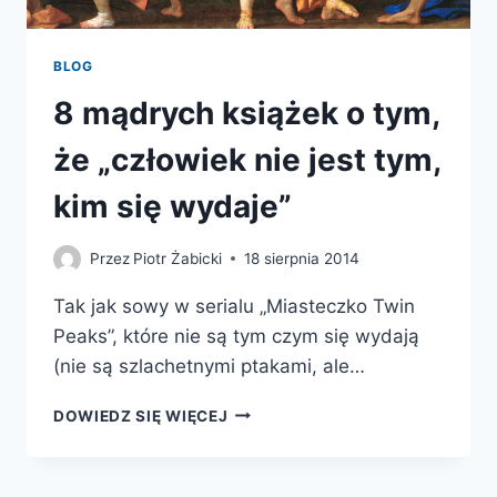
BLOG
8 mądrych książek o tym,
że „człowiek nie jest tym,
kim się wydaje”
Przez
Piotr Żabicki
18 sierpnia 2014
Tak jak sowy w serialu „Miasteczko Twin
Peaks”, które nie są tym czym się wydają
(nie są szlachetnymi ptakami, ale…
8
DOWIEDZ SIĘ WIĘCEJ
MĄDRYCH
KSIĄŻEK
O