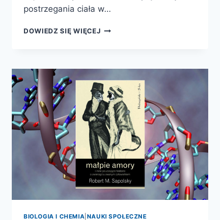
postrzegania ciała w…
HISTORIA
DOWIEDZ SIĘ WIĘCEJ
CIAŁA.
OD
RENESANSU
DO
OŚWIECENIA
BIOLOGIA I CHEMIA
|
NAUKI SPOŁECZNE