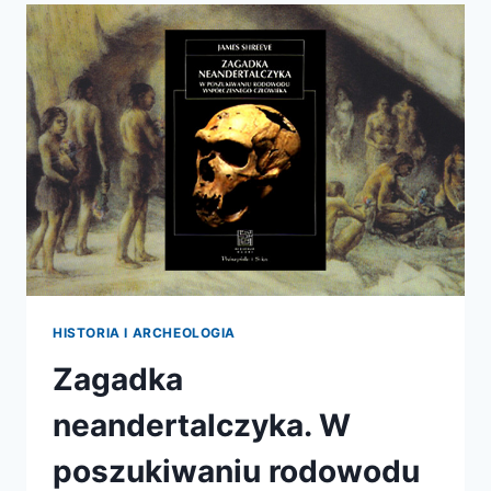
TYM,
ŻE
„CZŁOWIEK
NIE
JEST
TYM,
KIM
SIĘ
WYDAJE”
HISTORIA I ARCHEOLOGIA
Zagadka
neandertalczyka. W
poszukiwaniu rodowodu