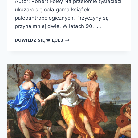
Autor: Robert Foley Na przełomie tysiącleci
ukazała się cała gama książek
paleoantropologicznych. Przyczyny są
przynajmniej dwie. W latach 90. i…
ZANIM
DOWIEDZ SIĘ WIĘCEJ
CZŁOWIEK
STAŁ
SIĘ
CZŁOWIEKIEM