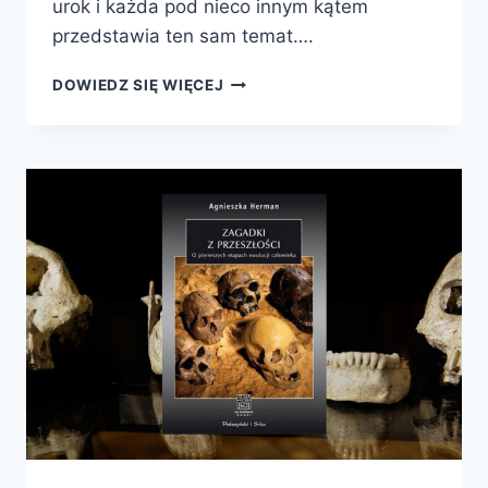
urok i każda pod nieco innym kątem
przedstawia ten sam temat….
I
DOWIEDZ SIĘ WIĘCEJ
STAŁ
SIĘ
CZŁOWIEK.
EWOLUCJA
I
WYJĄTKOWOŚĆ
CZŁOWIEKA