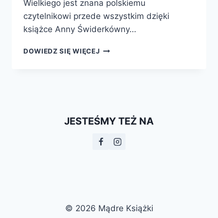
Wielkiego jest znana polskiemu
czytelnikowi przede wszystkim dzięki
książce Anny Świderkówny…
DZIELENIE
DOWIEDZ SIĘ WIĘCEJ
ŁUPÓW.
WOJNA
O
IMPERIUM
ALEKSANDRA
WIELKIEGO
JESTEŚMY TEŻ NA
© 2026 Mądre Książki