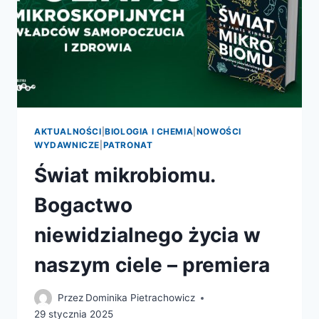
AKTUALNOŚCI
|
BIOLOGIA I CHEMIA
|
NOWOŚCI
WYDAWNICZE
|
PATRONAT
Świat mikrobiomu.
Bogactwo
niewidzialnego życia w
naszym ciele – premiera
Przez
Dominika Pietrachowicz
29 stycznia 2025