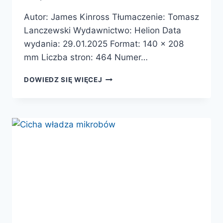
Autor: James Kinross Tłumaczenie: Tomasz
Lanczewski Wydawnictwo: Helion Data
wydania: 29.01.2025 Format: 140 x 208
mm Liczba stron: 464 Numer…
ŚWIAT
DOWIEDZ SIĘ WIĘCEJ
MIKROBIOMU.
BOGACTWO
NIEWIDZIALNEGO
ŻYCIA
W
NASZYM
CIELE
–
PREMIERA