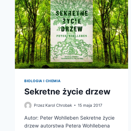
OD
A
DO
Z
–
PREMIERA
NOWEGO
WYDANIA
BIOLOGIA I CHEMIA
Sekretne życie drzew
Przez
Karol Chrobak
15 maja 2017
Autor: Peter Wohlleben Sekretne życie
drzew autorstwa Petera Wohllebena