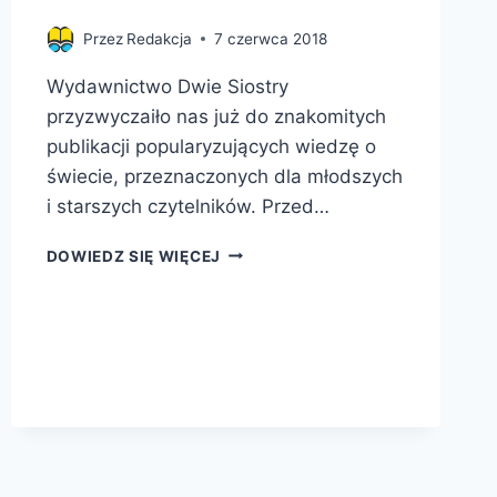
Przez
Redakcja
7 czerwca 2018
Wydawnictwo Dwie Siostry
przyzwyczaiło nas już do znakomitych
publikacji popularyzujących wiedzę o
świecie, przeznaczonych dla młodszych
i starszych czytelników. Przed…
NOWA
DOWIEDZ SIĘ WIĘCEJ
KSIĄŻKA
TWÓRCÓW
BESTSELLEROWYCH
„PSZCZÓŁ”
–
BAJECZNIE
KOLOROWY
ALBUM
O
DRZEWACH!