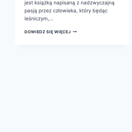
jest książką napisaną z nadzwyczajną
pasją przez człowieka, który będąc
leśniczym,…
SEKRETNE
DOWIEDZ SIĘ WIĘCEJ
ŻYCIE
DRZEW