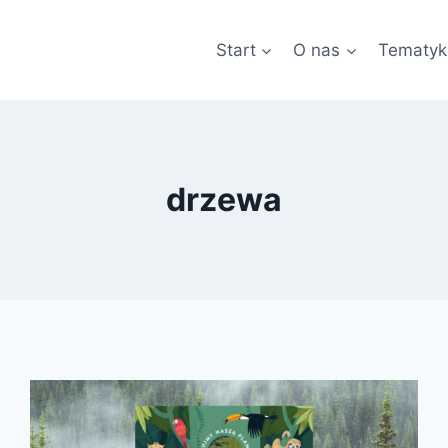
Start
O nas
Tematyk
drzewa