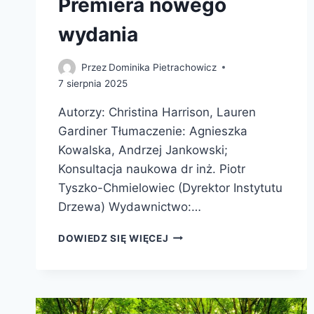
Premiera nowego
wydania
Przez
Dominika Pietrachowicz
7 sierpnia 2025
Autorzy: Christina Harrison, Lauren
Gardiner Tłumaczenie: Agnieszka
Kowalska, Andrzej Jankowski;
Konsultacja naukowa dr inż. Piotr
Tyszko-Chmielowiec (Dyrektor Instytutu
Drzewa) Wydawnictwo:…
ZDUMIEWAJĄCE
DOWIEDZ SIĘ WIĘCEJ
ZDOLNOŚCI
ROŚLIN.
PRZYGODOWA
PODRÓŻ
BOTANICZNA