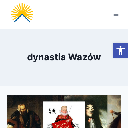
Przejdź
do
treści
Otwórz
dynastia Wazów