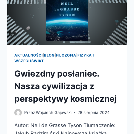
AKTUALNOŚCI
|
BLOG
|
FILOZOFIA
|
FIZYKA I
WSZECHŚWIAT
Gwiezdny posłaniec.
Nasza cywilizacja z
perspektywy kosmicznej
Przez
Wojciech Gajewski
28 sierpnia 2024
Autor: Neil de Grasse Tyson Tłumaczenie:
Jakub Radzimiński Najnowsza książka