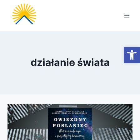
Przejdź
do
treści
Otwórz
działanie świata