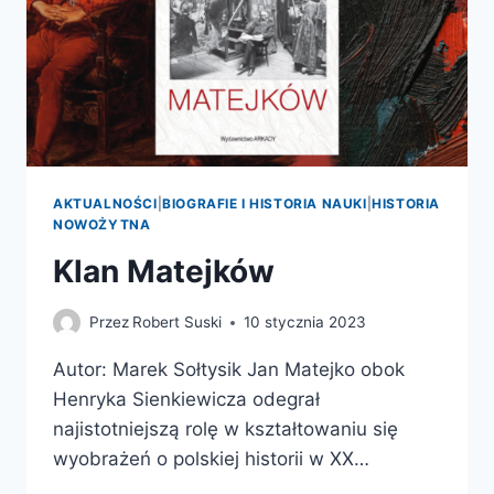
AKTUALNOŚCI
|
BIOGRAFIE I HISTORIA NAUKI
|
HISTORIA
NOWOŻYTNA
Klan Matejków
Przez
Robert Suski
10 stycznia 2023
Autor: Marek Sołtysik Jan Matejko obok
Henryka Sienkiewicza odegrał
najistotniejszą rolę w kształtowaniu się
wyobrażeń o polskiej historii w XX…