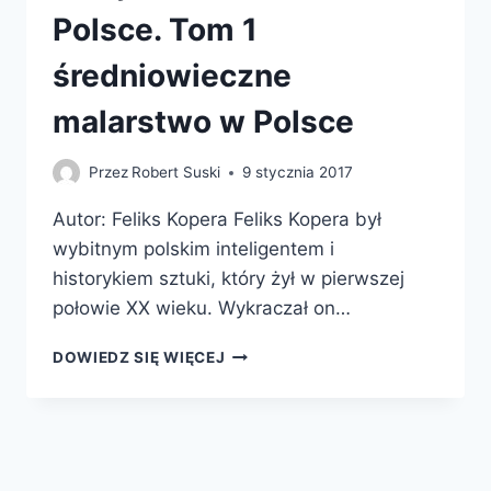
Polsce. Tom 1
średniowieczne
malarstwo w Polsce
Przez
Robert Suski
9 stycznia 2017
Autor: Feliks Kopera Feliks Kopera był
wybitnym polskim inteligentem i
historykiem sztuki, który żył w pierwszej
połowie XX wieku. Wykraczał on…
DZIEJE
DOWIEDZ SIĘ WIĘCEJ
MALARSTWA
W
POLSCE.
TOM
1
ŚREDNIOWIECZNE