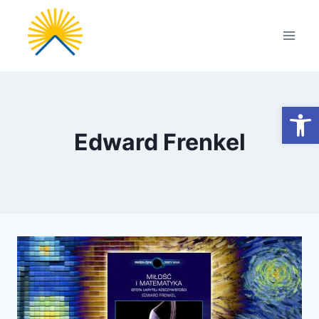
Przejdź
do
treści
Otwórz
Edward Frenkel