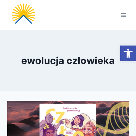
Przejdź
do
treści
Otwórz
ewolucja człowieka