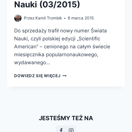
Nauki (03/2015)
Przez
Kamil Trombik
6 marca 2015
Do sprzedaży trafił nowy numer Świata
Nauki, czyli polskiej edycji „Scientific
American” – cenionego na całym świecie
miesięcznika popularnonaukowego,
wydawanego…
O
DOWIEDZ SIĘ WIĘCEJ
EWOLUCJI
CZŁOWIEKA
W
NAJNOWSZYM
ŚWIECIE
NAUKI
JESTEŚMY TEŻ NA
(03/2015)