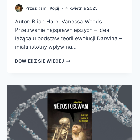
Przez
Kamil Kopij
4 kwietnia 2023
Autor: Brian Hare, Vanessa Woods
Przetrwanie najsprawniejszych – idea
leżąca u podstaw teorii ewolucji Darwina –
miała istotny wpływ na…
PRZETRWAJĄ
DOWIEDZ SIĘ WIĘCEJ
NAJŻYCZLIWSI.
JAK
EWOLUCJA
WYJAŚNIA
ISTOTĘ
CZŁOWIECZEŃSTWA?