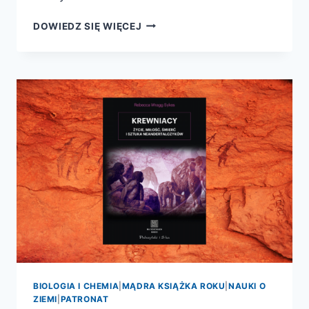
NIEDOSTOSOWANI.
DOWIEDZ SIĘ WIĘCEJ
DLACZEGO
EWOLUCJA
NIE
NADĄŻA
BIOLOGIA I CHEMIA
|
MĄDRA KSIĄŻKA ROKU
|
NAUKI O
ZIEMI
|
PATRONAT