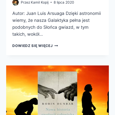
Przez
Kamil Kopij
8 lipca 2020
Autor: Juan Luis Arsuaga Dzięki astronomii
wiemy, że nasza Galaktyka pełna jest
podobnych do Słońca gwiazd, w tym
takich, wokół…
ŻYCIE.
DOWIEDZ SIĘ WIĘCEJ
FASCYNUJĄCA
PODRÓŻ
PRZEZ
4
MILIARDY
LAT