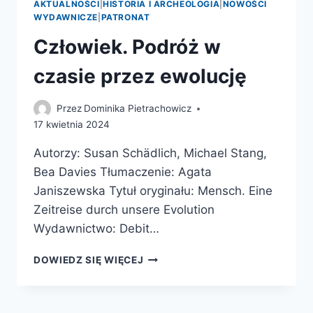
AKTUALNOŚCI
|
HISTORIA I ARCHEOLOGIA
|
NOWOŚCI
WYDAWNICZE
|
PATRONAT
Człowiek. Podróż w
czasie przez ewolucję
Przez
Dominika Pietrachowicz
17 kwietnia 2024
Autorzy: Susan Schädlich, Michael Stang,
Bea Davies Tłumaczenie: Agata
Janiszewska Tytuł oryginału: Mensch. Eine
Zeitreise durch unsere Evolution
Wydawnictwo: Debit…
CZŁOWIEK.
DOWIEDZ SIĘ WIĘCEJ
PODRÓŻ
W
CZASIE