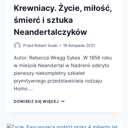
Krewniacy. Życie, miłość,
śmierć i sztuka
Neandertalczyków
Przez
Robert Suski
19 listopada 2021
Autor: Rebecca Wragg Sykes W 1856 roku
w mieście Neandertal w Nadrenii odkryto
pierwszy niekompletny szkielet
prymitywnego przedstawiciela rodzaju
Homo….
KREWNIACY.
DOWIEDZ SIĘ WIĘCEJ
ŻYCIE,
MIŁOŚĆ,
ŚMIERĆ
I