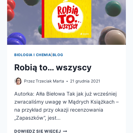
BIOLOGIA I CHEMIA
|
BLOG
Robią to… wszyscy
Przez
Trzeciak Marta
21 grudnia 2021
Autorka: Ałła Biełowa Tak jak już wcześniej
zwracaliśmy uwagę w Mądrych Książkach –
na przykład przy okazji recenzowania
„Zapaszków”, jest…
ROBIĄ
DOWIEDZ SIĘ WIĘCEJ