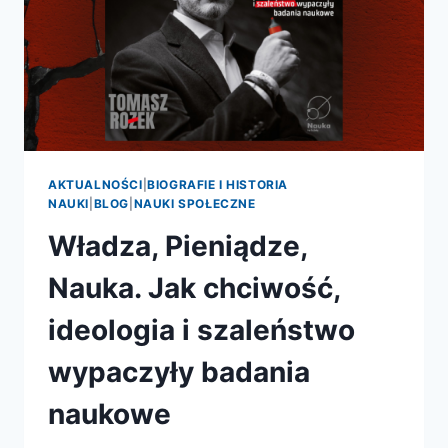
AKTUALNOŚCI
|
BIOGRAFIE I HISTORIA
NAUKI
|
BLOG
|
NAUKI SPOŁECZNE
Władza, Pieniądze,
Nauka. Jak chciwość,
ideologia i szaleństwo
wypaczyły badania
naukowe