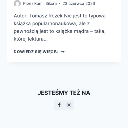
Przez
Kamil Sikora
23 czerwca 2026
Autor: Tomasz Rożek Nie jest to typowa
książka popularnonaukowa, ale z
pewnością jest to książka mądra – taka,
której lektura…
WŁADZA,
DOWIEDZ SIĘ WIĘCEJ
PIENIĄDZE,
NAUKA.
JAK
CHCIWOŚĆ,
IDEOLOGIA
I
JESTEŚMY TEŻ NA
SZALEŃSTWO
WYPACZYŁY
BADANIA
NAUKOWE