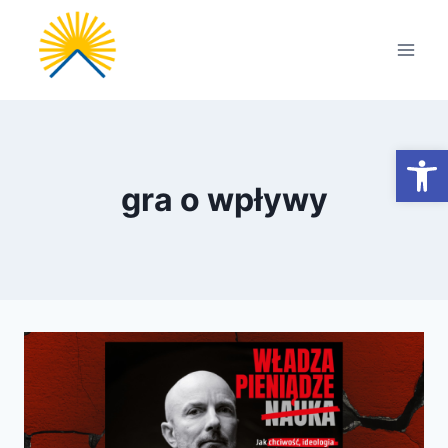
Przejdź
do
treści
Otwórz
gra o wpływy