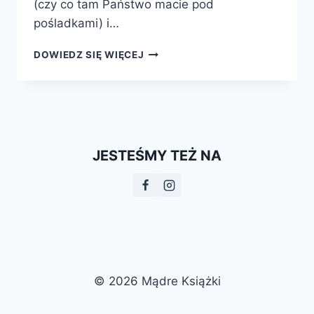
(czy co tam Państwo macie pod
pośladkami) i…
NAJWSPANIALSZE
DOWIEDZ SIĘ WIĘCEJ
WIDOWISKO
ŚWIATA.
ŚWIADECTWA
EWOLUCJI
JESTEŚMY TEŻ NA
© 2026 Mądre Książki