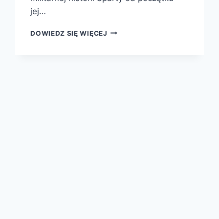
jej…
WOJNY
DOWIEDZ SIĘ WIĘCEJ
SPARTY.
STRATEGIA,
TAKTYKA
I
KAMPANIE