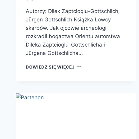
Autorzy: Dilek Zaptcioglu-Gottschlich,
Jürgen Gottschlich Książka Łowcy
skarbów. Jak ojcowie archeologii
rozkradli bogactwa Orientu autorstwa
Dileka Zaptcioglu-Gottschlicha i
Jürgena Gottschlicha…
ŁOWCY
DOWIEDZ SIĘ WIĘCEJ
SKARBÓW.
JAK
OJCOWIE
ARCHEOLOGII
ROZKRADLI
BOGACTWA
ORIENTU