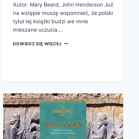
Autor: Mary Beard, John Henderson Już
na wstępie muszę wspomnieć, że polski
tytuł tej książki budzi we mnie
mieszane uczucia….
KULTURA
DOWIEDZ SIĘ WIĘCEJ
ANTYCZNA.
BARDZO
KRÓTKIE
WPROWADZENIE