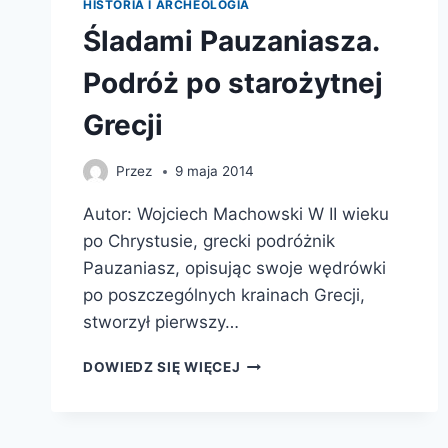
HISTORIA I ARCHEOLOGIA
Śladami Pauzaniasza.
Podróż po starożytnej
Grecji
Przez
9 maja 2014
Autor: Wojciech Machowski W II wieku
po Chrystusie, grecki podróżnik
Pauzaniasz, opisując swoje wędrówki
po poszczególnych krainach Grecji,
stworzył pierwszy…
ŚLADAMI
DOWIEDZ SIĘ WIĘCEJ
PAUZANIASZA.
PODRÓŻ
PO
STAROŻYTNEJ