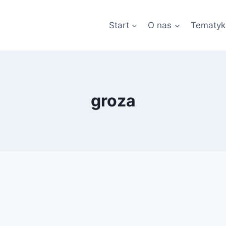
Start
O nas
Tematyk
groza