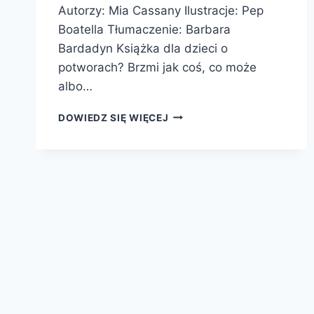
Autorzy: Mia Cassany Ilustracje: Pep
Boatella Tłumaczenie: Barbara
Bardadyn Książka dla dzieci o
potworach? Brzmi jak coś, co może
albo…
STRASZYDŁA.
DOWIEDZ SIĘ WIĘCEJ
POTWORY
I
UPIORY
Z
KULTOWYCH
HORRORÓW