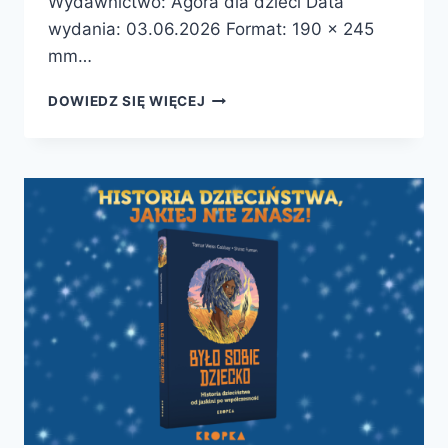
Wydawnictwo: Agora dla dzieci Data
wydania: 03.06.2026 Format: 190 x 245
mm…
KTÓRĘDY
DOWIEDZ SIĘ WIĘCEJ
NA
GRUNWALD?
–
PREMIERA
PATRONATU