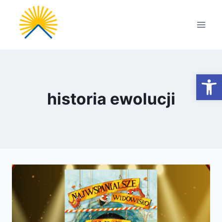
Przejdź
do
treści
Otwórz
historia ewolucji