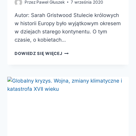
Przez
Paweł Głuszek
7 września 2020
Autor: Sarah Gristwood Stulecie królowych
w historii Europy było wyjątkowym okresem
w dziejach starego kontynentu. O tym
czasie, o kobietach…
GRA
DOWIEDZ SIĘ WIĘCEJ
KRÓLOWYCH.
KOBIETY,
KTÓRE
STWORZYŁY
SZESNASTOWIECZNĄ
EUROPĘ.