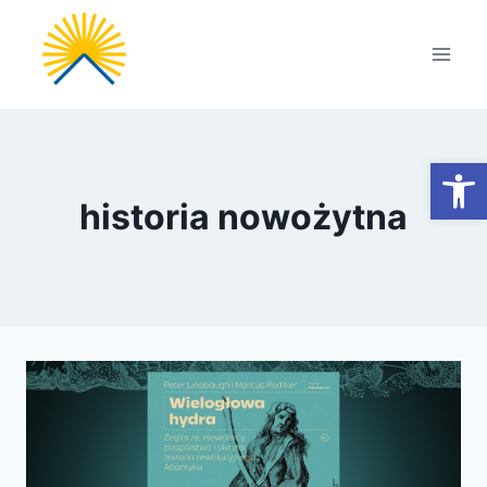
Przejdź
do
treści
Otwórz
historia nowożytna