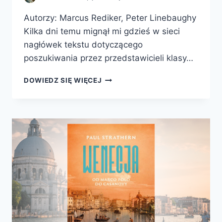
Autorzy: Marcus Rediker, Peter Linebaughy
Kilka dni temu mignął mi gdzieś w sieci
nagłówek tekstu dotyczącego
poszukiwania przez przedstawicieli klasy…
WIELOGŁOWA
DOWIEDZ SIĘ WIĘCEJ
HYDRA.
ŻEGLARZE,
NIEWOLNICY,
POSPÓLSTWO
I
UKRYTA
HISTORIA
REWOLUCYJNEGO
ATLANTYKU