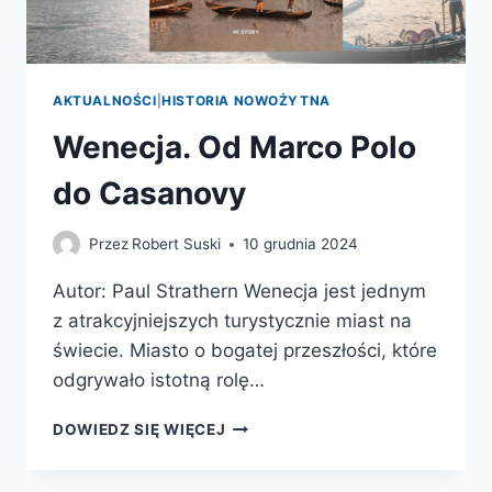
AKTUALNOŚCI
|
HISTORIA NOWOŻYTNA
Wenecja. Od Marco Polo
do Casanovy
Przez
Robert Suski
10 grudnia 2024
Autor: Paul Strathern Wenecja jest jednym
z atrakcyjniejszych turystycznie miast na
świecie. Miasto o bogatej przeszłości, które
odgrywało istotną rolę…
WENECJA.
DOWIEDZ SIĘ WIĘCEJ
OD
MARCO