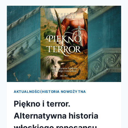
POLO
DO
CASANOVY
AKTUALNOŚCI
|
HISTORIA NOWOŻYTNA
Piękno i terror.
Alternatywna historia
włoskiego renesansu