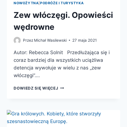
NOWOŻYTNA
|
PODRÓŻE I TURYSTYKA
Zew włóczęgi. Opowieści
wędrowne
Przez
Michał Wasilewski
27 maja 2021
Autor: Rebecca Solnit Przedłużająca się i
coraz bardziej dla wszystkich uciążliwa
detencja wywołuje w wielu z nas „zew
włóczęgi”….
ZEW
DOWIEDZ SIĘ WIĘCEJ
WŁÓCZĘGI.
OPOWIEŚCI
WĘDROWNE