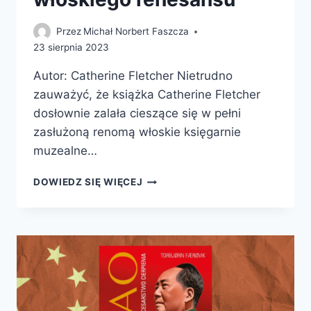
Przez
Michał Norbert Faszcza
23 sierpnia 2023
Autor: Catherine Fletcher Nietrudno
zauważyć, że książka Catherine Fletcher
dosłownie zalała cieszące się w pełni
zasłużoną renomą włoskie księgarnie
muzealne…
PIĘKNO
DOWIEDZ SIĘ WIĘCEJ
I
TERROR.
ALTERNATYWNA
HISTORIA
WŁOSKIEGO
RENESANSU