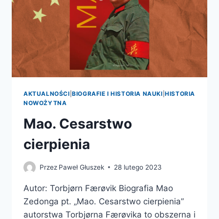
AKTUALNOŚCI
|
BIOGRAFIE I HISTORIA NAUKI
|
HISTORIA
NOWOŻYTNA
Mao. Cesarstwo
cierpienia
Przez
Paweł Głuszek
28 lutego 2023
Autor: Torbjørn Færøvik Biografia Mao
Zedonga pt. „Mao. Cesarstwo cierpienia”
autorstwa Torbjørna Færøvika to obszerna i