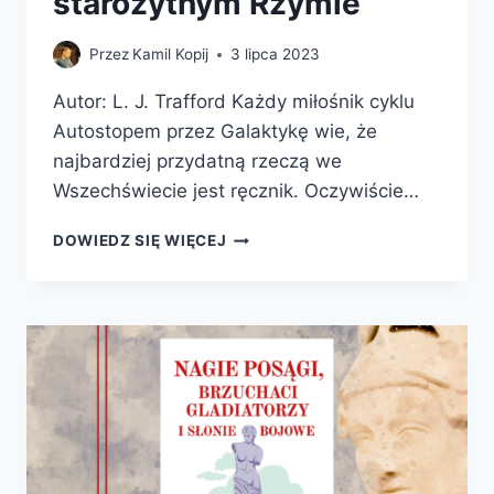
starożytnym Rzymie
Przez
Kamil Kopij
3 lipca 2023
Autor: L. J. Trafford Każdy miłośnik cyklu
Autostopem przez Galaktykę wie, że
najbardziej przydatną rzeczą we
Wszechświecie jest ręcznik. Oczywiście…
JAK
DOWIEDZ SIĘ WIĘCEJ
PRZEŻYĆ
W
STAROŻYTNYM
RZYMIE