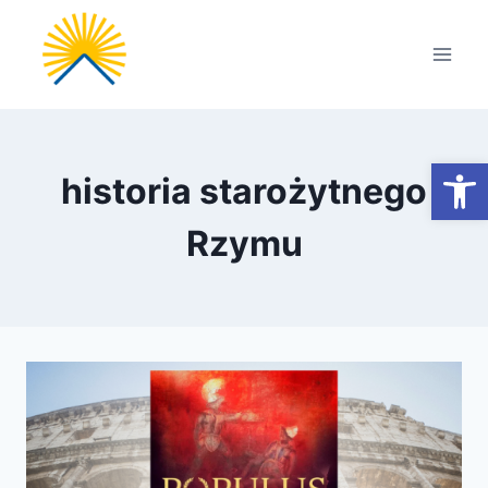
Przejdź
do
treści
Otwórz
historia starożytnego
Rzymu