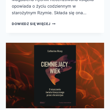
opowiada o życiu codziennym w
starożytnym Rzymie. Składa się ona…
POPULUS.
DOWIEDZ SIĘ WIĘCEJ
JAK
ŻYLI
I
UMIERALI
STAROŻYTNI
RZYMIANIE