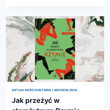
WIEK.
O
NISZCZENIU
ŚWIATA
KLASYCZNEGO
PRZEZ
CHRZEŚCIJAN
AKTUALNOŚCI
|
HISTORIA I ARCHEOLOGIA
Jak przeżyć w